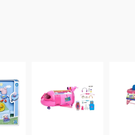
Aviso: As cores podem variar entre as imagens mostradas acima e o pr
Imagens meramente ilustrativas
Garantia:
3 meses contra defeitos de fabricação