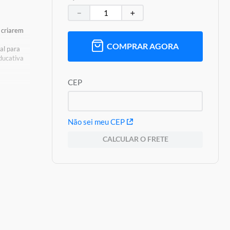
－
＋
 criarem
COMPRAR AGORA
al para
ducativa
CEP
 de
Não sei meu CEP
CALCULAR O FRETE