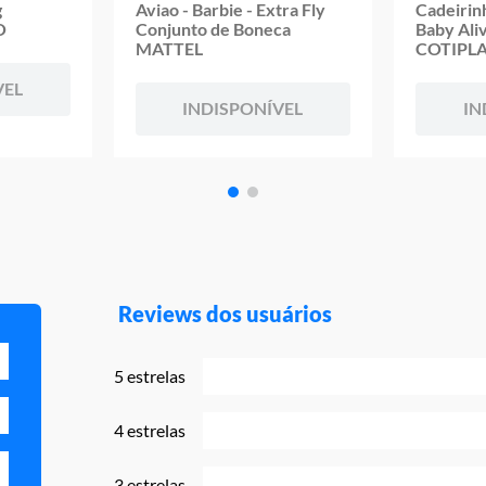
g
Aviao - Barbie - Extra Fly
Cadeirin
O
Conjunto de Boneca
Baby Aliv
MATTEL
COTIPL
VEL
INDISPONÍVEL
IN
Reviews dos usuários
5 estrelas
4 estrelas
3 estrelas