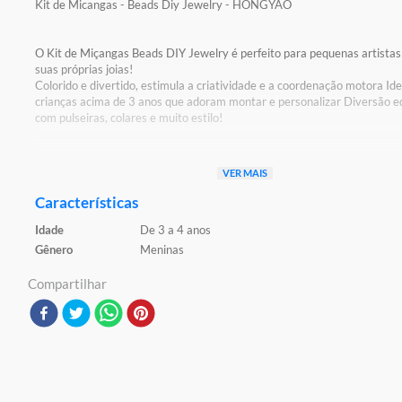
Kit de Micangas - Beads Diy Jewelry - HONGYAO
O Kit de Miçangas Beads DIY Jewelry é perfeito para pequenas artistas
suas próprias joias!
Colorido e divertido, estimula a criatividade e a coordenação motora Ide
crianças acima de 3 anos que adoram montar e personalizar Diversão e
com pulseiras, colares e muito estilo!
Detalhes:
VER MAIS
Certificação: Certificado pelos órgãos autorizados - OCP`S(Organismos
certificação de produtos)
Características
Registro: 003 067/2023 OCP: 0061
Idade
De 3 a 4 anos
Características:
Gênero
Meninas
Conteúdo da Embalagem: 1 Kit de Miçangas
Material/Composição: Plástico
Compartilhar
Ref: SL312
Marca: BBR
Modelo: Beads Jewelry
Idade Indicada: 3+
Peso Aproximado: 0,240kg
Altura Aproximada da Embalagem (A x L x C): 28cm x 03cm x 34cm
Código de Barras: 4895228469359