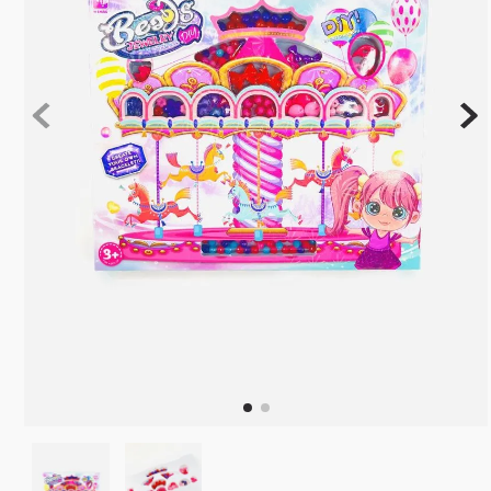
10
º
rainbow high