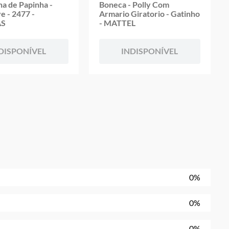
ha de Papinha -
Boneca - Polly Com
e - 2477 -
Armario Giratorio - Gatinho
AS
- MATTEL
DISPONÍVEL
INDISPONÍVEL
0%
0%
0%