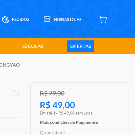
ESCOLAR
OFERTAS
y HONGYAO
R$
79
,
00
R$
49
,
00
Em até
1
x
R$
49
,
00
sem juros
Mais condições de Pagamento
Quantidade