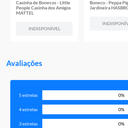
Casinha de Bonecos - Little
Boneco - Peppa Pi
People Casinha dos Amigos
Jardineira HASBR
MATTEL
INDISPONÍ
INDISPONÍVEL
Avaliações
5 estrelas
0%
4 estrelas
0%
3 estrelas
0%