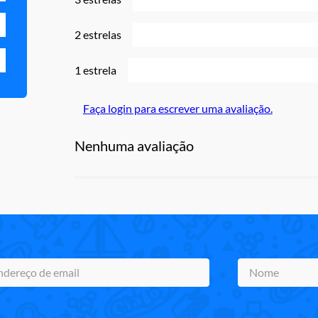
2 estrelas
1 estrela
Faça login para escrever uma avaliação.
Nenhuma avaliação