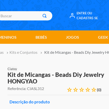
uscar
ENTRE OU
CADASTRE-SE
MENINOS
BEBÊS
JOGOS
GEEK
as
Kits e Conjuntos
Kit de Micangas - Beads Diy Jewelr
Ciatoy
Kit de Micangas - Beads Diy Jewelry
HONGYAO
Referência
:
CIASL312
☆
☆
☆
☆
☆
(
0
)
Descrição do produto