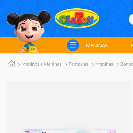
B
TERMOS MAIS BUSCADOS
1
º
meninos
MENINAS
2
º
marvel legends
3
º
barbie
Meninos e Meninas
Fantasias
Meninas
Bonec
4
º
master of the universe
5
º
hot wheels
6
º
bebes
7
º
boneca
8
º
pokemon
9
º
jogos