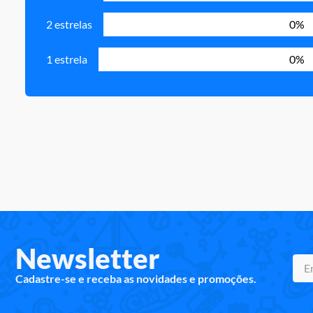
2 estrelas
0%
1 estrela
0%
Newsletter
Cadastre-se e receba as novidades e promoções.