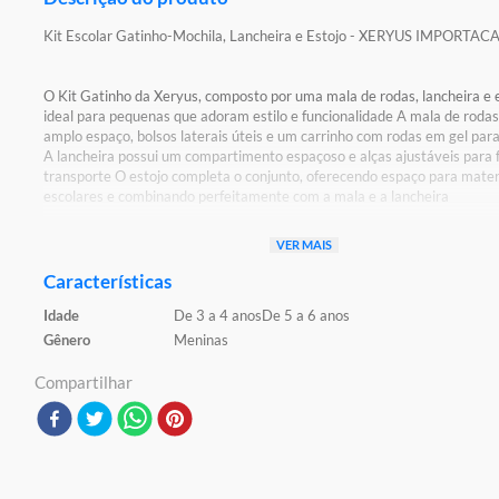
Kit Escolar Gatinho-Mochila, Lancheira e Estojo - XERYUS IMPORTAC
O Kit Gatinho da Xeryus, composto por uma mala de rodas, lancheira e e
ideal para pequenas que adoram estilo e funcionalidade A mala de rodas
amplo espaço, bolsos laterais úteis e um carrinho com rodas em gel par
A lancheira possui um compartimento espaçoso e alças ajustáveis para fa
transporte O estojo completa o conjunto, oferecendo espaço para mater
escolares e combinando perfeitamente com a mala e a lancheira
Detalhes:
VER MAIS
Certificado: Certificado pelos Órgãos Autorizados - OCP´S (Organismos
Certificação de Produtos)
Características
Idade
De 3 a 4 anos
De 5 a 6 anos
Características:
Conteúdo da Embalagem: 01 Mochila, 01 Lancheira e 01 Estojo
Gênero
Meninas
Material/Composição: Poliéster e PVC
Ref: 13690
Compartilhar
Marca: Xeryus
Modelo: Rodinhas
Idade Indicada: 4+
Peso Aproximado:0,860kg
Código de Barras: 7899768859028
Dimensoes Aproximadas ( AxLxC) : 40 x 15 x 30