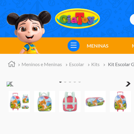
B
TERMOS MAIS BUSCADOS
1
º
meninos
MENINAS
2
º
marvel legends
3
º
barbie
Meninos e Meninas
Escolar
Kits
Kit Escolar
4
º
master of the universe
5
º
hot wheels
6
º
bebes
7
º
boneca
8
º
pokemon
9
º
jogos