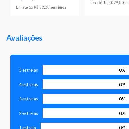
Em até
1
x
R$
79
,
00
se
Em até
1
x
R$
99
,
00
sem juros
Avaliações
5 estrelas
0%
4 estrelas
0%
3 estrelas
0%
2 estrelas
0%
1 estrela
0%