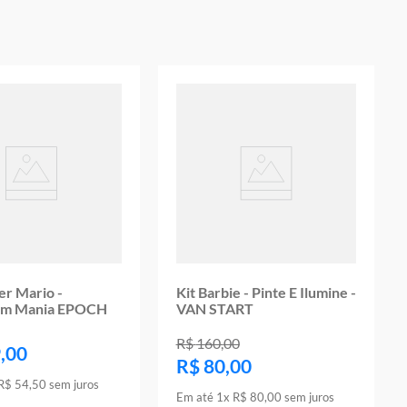
oduto
er Mario -
Kit Barbie - Pinte E Ilumine -
m Mania EPOCH
VAN START
R$
160
,
00
9
,
00
R$
80
,
00
R$
54
,
50
sem juros
Em até
1
x
R$
80
,
00
sem juros