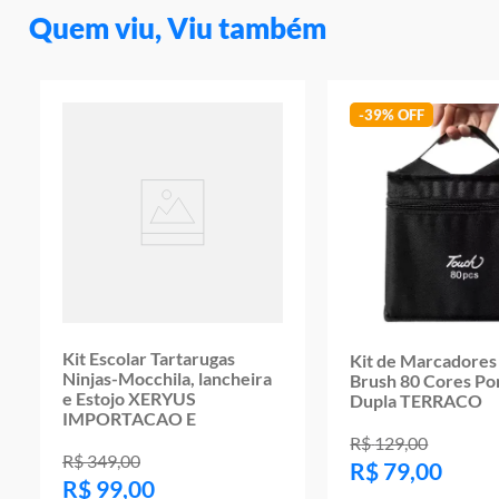
Quem viu, Viu também
-
39%
Kit Escolar Tartarugas
Kit de Marcadores
Ninjas-Mocchila, lancheira
Brush 80 Cores Po
e Estojo XERYUS
Dupla TERRACO
IMPORTACAO E
R$
129
,
00
R$
349
,
00
R$
79
,
00
R$
99
,
00