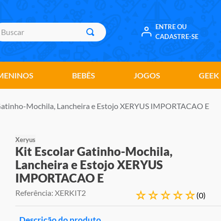
uscar
ENTRE OU
CADASTRE-SE
MENINOS
BEBÊS
JOGOS
GEEK
 Gatinho-Mochila, Lancheira e Estojo XERYUS IMPORTACAO E
Xeryus
Kit Escolar Gatinho-Mochila,
Lancheira e Estojo XERYUS
IMPORTACAO E
Referência
:
XERKIT2
☆
☆
☆
☆
☆
(
0
)
Descrição do produto