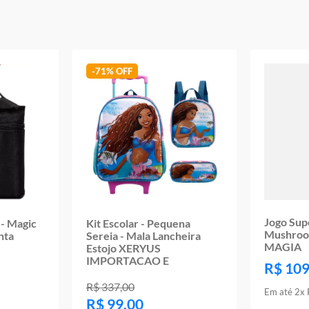
Aviso: As cores podem variar entre as imagens mostradas acima e o pr
Imagens meramente ilustrativas
Garantia:
3 Meses Contra Defeitos De Fabricação
-
71%
Jogo Sup
 - Magic
Kit Escolar - Pequena
Mushroo
nta
Sereia - Mala Lancheira
MAGIA
Estojo XERYUS
IMPORTACAO E
R$
10
R$
337
,
00
Em até
2
x
R$
99
,
00