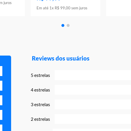
m juros
Em até
1
x
R$
99
,
00
sem juros
Reviews dos usuários
5 estrelas
4 estrelas
3 estrelas
2 estrelas