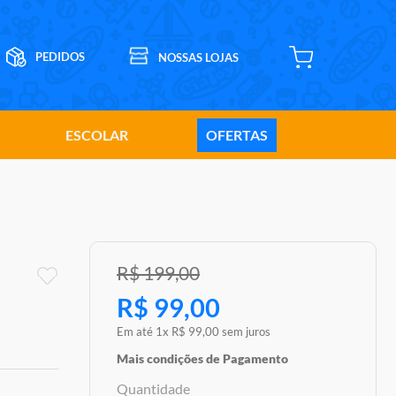
ESCOLAR
OFERTAS
R$
199
,
00
R$
99
,
00
Em até
1
x
R$
99
,
00
sem juros
Mais condições de Pagamento
Quantidade