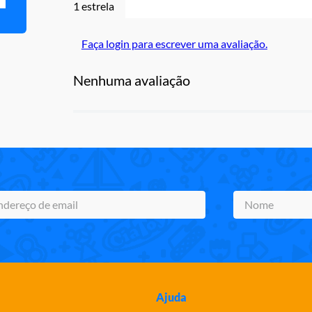
1 estrela
Faça login para escrever uma avaliação.
Nenhuma avaliação
Ajuda