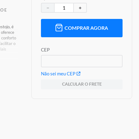
－
＋
AO E
stojo, é
COMPRAR AGORA
 oferece
a conforto
cilitar o
iais
CEP
 de
Não sei meu CEP
CALCULAR O FRETE