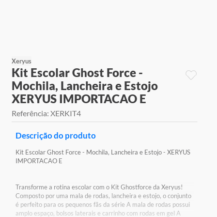
9
º
jogos
10
º
rainbow high
Xeryus
Kit Escolar Ghost Force -
Mochila, Lancheira e Estojo
XERYUS IMPORTACAO E
Referência
:
XERKIT4
Descrição do produto
Kit Escolar Ghost Force - Mochila, Lancheira e Estojo - XERYUS
IMPORTACAO E
Transforme a rotina escolar com o Kit Ghostforce da Xeryus!
Composto por uma mala de rodas, lancheira e estojo, o conjunto
é perfeito para os pequenos fãs da série A mala de rodas possui
amplo espaço, bolsos laterais e carrinho com rodas em gel A