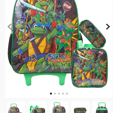
10
º
rainbow high