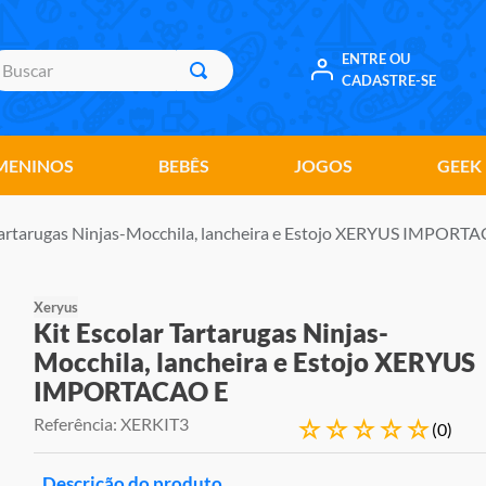
uscar
ENTRE OU
CADASTRE-SE
MENINOS
BEBÊS
JOGOS
GEEK
 Tartarugas Ninjas-Mocchila, lancheira e Estojo XERYUS IMPORT
Xeryus
Kit Escolar Tartarugas Ninjas-
Mocchila, lancheira e Estojo XERYUS
IMPORTACAO E
Referência
:
XERKIT3
☆
☆
☆
☆
☆
(
0
)
Descrição do produto