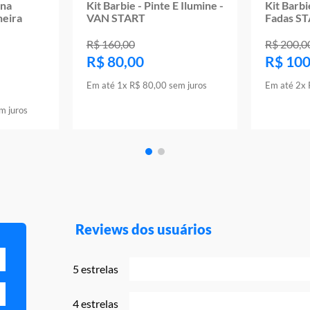
ena
Kit Barbie - Pinte E Ilumine -
Kit Barbi
heira
VAN START
Fadas S
R$
160
,
00
R$
200
,
0
R$
80
,
00
R$
10
Em até
1
x
R$
80
,
00
sem juros
Em até
2
x
m juros
Reviews dos usuários
5 estrelas
4 estrelas