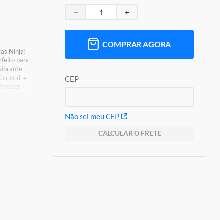
－
＋
COMPRAR AGORA
as Ninja!
rfeito para
vibrante
cristal, e
CEP
frescos
rais para
rganizar
Não sei meu CEP
CALCULAR O FRETE
s De