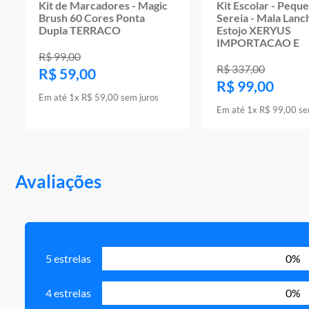
Kit de Marcadores - Magic
Kit Escolar - Pequ
Brush 60 Cores Ponta
Sereia - Mala Lanc
Dupla TERRACO
Estojo XERYUS
IMPORTACAO E
R$
99
,
00
R$
337
,
00
R$
59
,
00
R$
99
,
00
Em até
1
x
R$
59
,
00
sem juros
Em até
1
x
R$
99
,
00
se
Avaliações
5 estrelas
0%
4 estrelas
0%