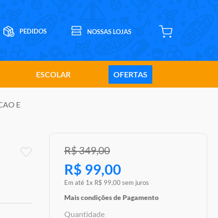
ESCOLAR
OFERTAS
ACAO E
R$
349
,
00
R$
99
,
00
Em até
1
x
R$
99
,
00
sem juros
Mais condições de Pagamento
Quantidade