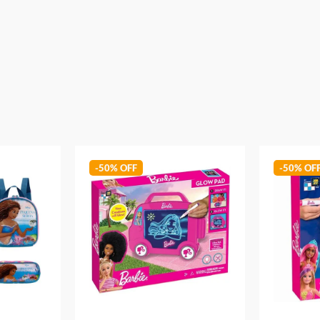
Peso Aproximado: 0,860kg
Dimensoes Aproximadas ( AxLxC) : 45 x 15 x 30
Código de Barras: 7899768858311
Aviso: As cores podem variar entre as imagens mostradas acima e o pr
Imagens meramente ilustrativas
Garantia:
3 Meses Contra Defeito de Fabricação
-
50%
-
50%