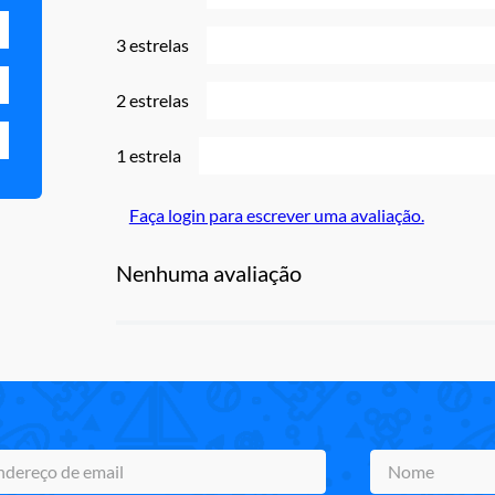
3 estrelas
2 estrelas
1 estrela
Faça login para escrever uma avaliação.
Nenhuma avaliação