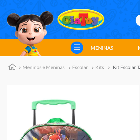
B
TERMOS MAIS BUSCADOS
1
º
meninos
MENINAS
2
º
marvel legends
3
º
barbie
Meninos e Meninas
Escolar
Kits
Kit Escolar
4
º
master of the universe
5
º
hot wheels
6
º
bebes
7
º
boneca
8
º
pokemon
9
º
jogos