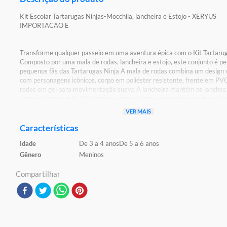
Kit Escolar Tartarugas Ninjas-Mocchila, lancheira e Estojo - XERYUS
IMPORTACAO E
Transforme qualquer passeio em uma aventura épica com o Kit Tartarug
Composto por uma mala de rodas, lancheira e estojo, este conjunto é pe
pequenos fãs das Tartarugas Ninja A mala de rodas combina um design 
com personagens icônicos, corpo em poliéster resistente, frente em PVC 
rodas em gel para movimentação suave A lancheira mantém os lanches 
com seu forro em PEVA térmico e possui alças acolchoadas e bolsos late
praticidade O estojo compacto, feito de material durável, é ideal para o
VER MAIS
lápis e canetas, mantendo o estilo das Tartarugas Ninja
Características
Detalhes:
Idade
De 3 a 4 anos
De 5 a 6 anos
Certificação: Certificado Pelos Órgãos Autorizados - OCP`S(Organismo
Certificação De Produtos)
Gênero
Meninos
Características:
Compartilhar
Conteúdo da Embalagem: 01 Mochila, 01 Estojo e 01 Lancheira
Material/Composição: Poliéster
Ref: KIT3
Marca: Xeryus
Modelo: Escolar
Idade Indicada: 4+