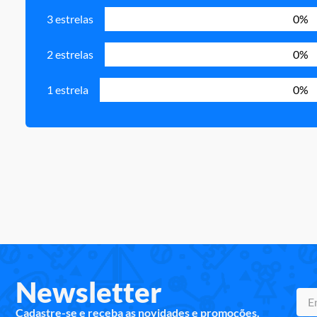
3 estrelas
0%
2 estrelas
0%
1 estrela
0%
Newsletter
Cadastre-se e receba as novidades e promoções.