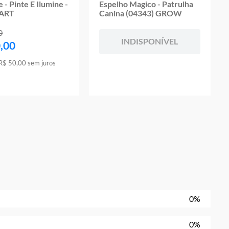
e - Pinte E Ilumine -
Espelho Magico - Patrulha
TART
Canina (04343) GROW
0
INDISPONÍVEL
0
,
00
R$
50
,
00
sem juros
0%
0%