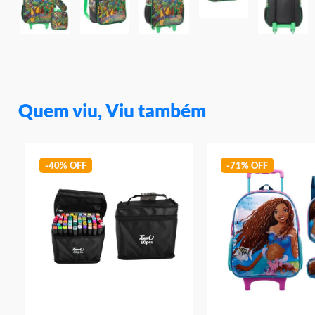
Quem viu, Viu também
-
40%
-
71%