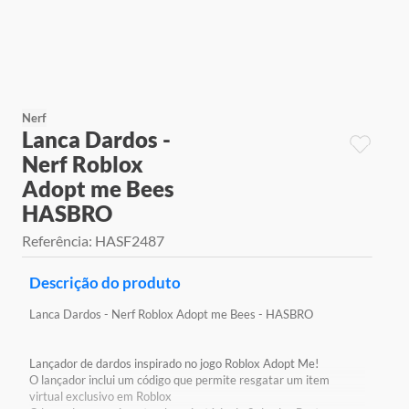
9
º
jogos
10
º
rainbow high
Nerf
Lanca Dardos -
Nerf Roblox
Adopt me Bees
HASBRO
Referência
:
HASF2487
Descrição do produto
Lanca Dardos - Nerf Roblox Adopt me Bees - HASBRO
Lançador de dardos inspirado no jogo Roblox Adopt Me!
O lançador inclui um código que permite resgatar um item
virtual exclusivo em Roblox