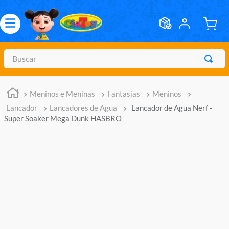
Buscar
TERMOS MAIS BUSCADOS
Meninos e Meninas
Fantasias
Meninos
1
º
meninos
Lancador
Lancadores de Agua
Lancador de Agua Nerf -
2
º
marvel legends
Super Soaker Mega Dunk HASBRO
3
º
barbie
4
º
master of the universe
5
º
hot wheels
6
º
bebes
7
º
pokemon
8
º
boneca