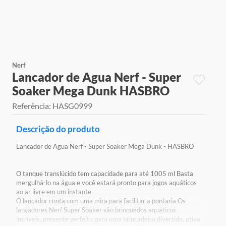
9
º
jogos
10
º
rainbow high
Nerf
Lancador de Agua Nerf - Super
Soaker Mega Dunk HASBRO
Referência
:
HASG0999
Descrição do produto
Lancador de Agua Nerf - Super Soaker Mega Dunk - HASBRO
O tanque translúcido tem capacidade para até 1005 ml Basta
mergulhá-lo na água e você estará pronto para jogos aquáticos
ao ar livre em um instante
O lançador conta com uma mira para facilitar a pontaria Os
lançadores Nerf Super Soaker são brinquedos aquáticos
incríveis, presente perfeito para uma brincadeira divertida, ativa