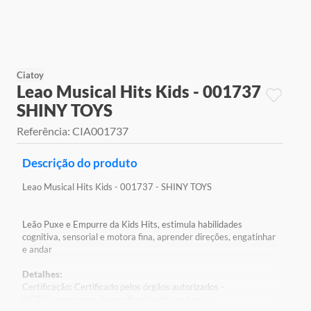
9
º
jogos
10
º
rainbow high
Ciatoy
Leao Musical Hits Kids - 001737
SHINY TOYS
Referência
:
CIA001737
Descrição do produto
Leao Musical Hits Kids - 001737 - SHINY TOYS
Leão Puxe e Empurre da Kids Hits, estimula habilidades
cognitiva, sensorial e motora fina, aprender direções, engatinhar
e andar
Detalhes:
Certificação: Certificado pelos órgãos autorizados -
OCP`S(organismos de certificação de produtos)