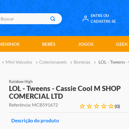
uscar
ENTRE OU
CADASTRE-SE
MENINOS
BEBÊS
JOGOS
GEEK
Mini Veiculos
Colecionaveis
Bonecas
LOL - Tweens 
Rainbow High
LOL - Tweens - Cassie Cool M SHOP
COMERCIAL LTD
Referência
:
MCB591672
☆
☆
☆
☆
☆
(
0
)
Descrição do produto