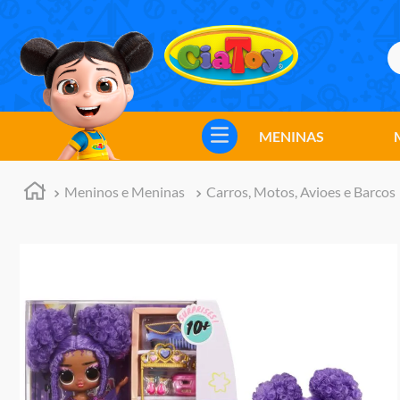
B
TERMOS MAIS BUSCADOS
1
º
meninos
MENINAS
2
º
marvel legends
3
º
barbie
Meninos e Meninas
Carros, Motos, Avioes e Barcos
4
º
master of the universe
5
º
hot wheels
6
º
bebes
7
º
boneca
8
º
pokemon
9
º
jogos