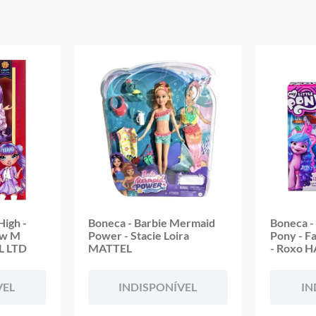
Modelo: Tweens - Cassie Cool
Idade Indicada: 3+
Aviso: As cores podem variar entre as imagens mostradas acima e o pr
Imagens meramente ilustrativas
Garantia:
3 Meses Contra Defeitos De Fabricação
High -
Boneca - Barbie Mermaid
Boneca - 
ow M
Power - Stacie Loira
Pony - F
L LTD
MATTEL
- Roxo 
VEL
INDISPONÍVEL
IN