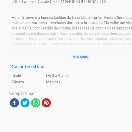
LOL - Tweens - Cassie Cool - M SHOP COMERCIAL LTD
Hana Groove é a boneca fashion da linha LOL Surprise Tweens Série5, q
mais de dez surpresas reveladas durante a brincadeira Ela exibe um visu
dos anos70, com vestido de crochê, botas rosa de cano alto estampadas
cropped com babados, bolsa floral e óculos de sol estilosos Seus acessór
incluem brincos quadrados, pulseira, colares em camadas, um cooler ado
uma câmera polaroid — perfeitos para piqueniques ou festas ao ar livr
cabelo penteável, traços marcantes e corpo articulado, Hana Groove es
atitude e versatilidade Parte de um grupo divertido que inclui também Ell
VER MAIS
Flora Moon e Cassie Cool, ela é ideal para quem busca estilo, surpresas
entre amigas
Características
Idade
De 3 a 4 anos
Detalhes:
Certificação: Certificado Pelos Órgãos Autorizados - OCP`S(Organismo
Gênero
Meninas
Certificação De Produtos)
Registro: 011 202/2023 OCP 0061
Compartilhar
Características:
Conteúdo da Embalagem: 1 Boneca e Acessórios
Material/Composição: ABS,PP,PVC e Nylon
Código de Barras:0035051591672
Ref: 591672
Marca: LOL Surprise