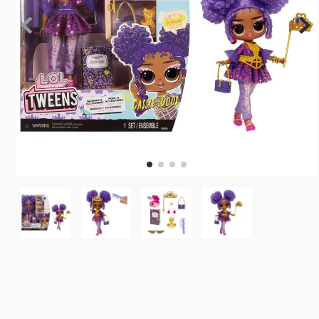
10
º
rainbow high