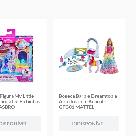
oduto
Figura My Little
Boneca Barbie Dreamtopia
abrica De Bichinhos
Arco Iris com Animal -
HASBRO
GTG01 MATTEL
DISPONÍVEL
INDISPONÍVEL