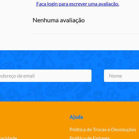
Faça login para escrever uma avaliação.
Nenhuma avaliação
Ajuda
Política de Trocas e Devoluções
ivacidade
Política de Entrega