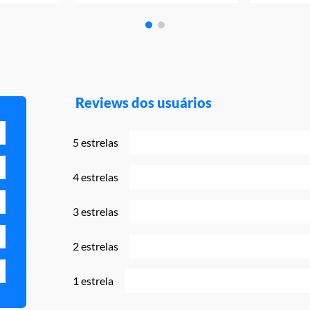
Reviews dos usuários
5 estrelas
4 estrelas
3 estrelas
2 estrelas
1 estrela