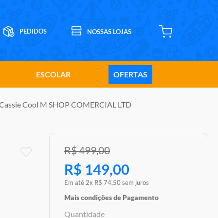
ESCOLAR
OFERTAS
- Cassie Cool M SHOP COMERCIAL LTD
R$
499
,
00
R$
149
,
00
Em até
2
x
R$
74
,
50
sem juros
Mais condições de Pagamento
Quantidade