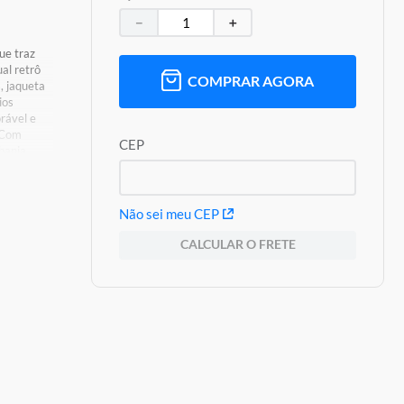
－
＋
ue traz
al retrô
COMPRAR AGORA
, jaqueta
ios
rável e
e Com
CEP
banja
ie Fly,
 e diversão
Não sei meu CEP
CALCULAR O FRETE
s De