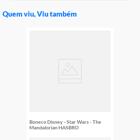
Código De Certificação: CE-BRI/INNAC 00128-19A NM
300/2002 OCP 0061
Quem viu, Viu também
Características:
Conteúdo da Embalagem: 1 Boneco Esqueleto e Acessórios
Material / Composição: Plástico
Código de barras do produto: 887961929652
Ref: GVL75
Marca: MATTEL
Modelo: Masters Of The Universe
Altura aproximada do produto: 15cm
As cores podem variar entre as imagens mostradas acima e o
produto Imagens meramente ilustrativas
Garantia:
3 meses contra defeito de fabricação
Boneco Disney - Star Wars - The
Mandalorian HASBRO