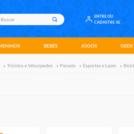
uscar
ENTRE OU
CADASTRE-SE
MENINOS
BEBÊS
JOGOS
GEEK
Triciclos e Velocipedes
Passeio
Esportes e Lazer
Bicic