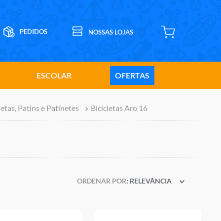
ESCOLAR
OFERTAS
letas, Patins e Patinetes
Bicicletas Aro 16
ORDENAR POR
RELEVÂNCIA