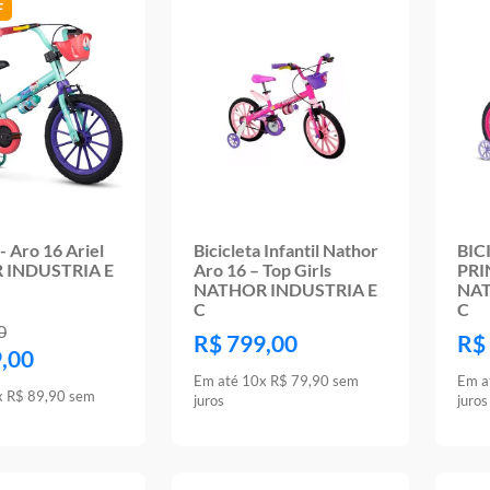
 - Aro 16 Ariel
Bicicleta Infantil Nathor
BIC
 INDUSTRIA E
Aro 16 – Top Girls
PRI
NATHOR INDUSTRIA E
NAT
C
C
0
R$
799
,
00
R$
9
,
00
Em até
10
x
R$
79
,
90
sem
Em a
x
R$
89
,
90
sem
juros
juros