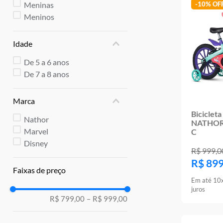
10
º
rainbow high
Meninas
-
10%
Meninos
Idade
De 5 a 6 anos
De 7 a 8 anos
Marca
Bicicleta
Nathor
NATHOR
Marvel
C
Disney
R$
999
,
0
R$
89
Faixas de preço
Em até
10
juros
R$ 799,00
–
R$ 999,00