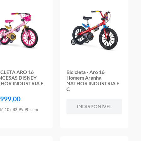
ICLETA ARO 16
Bicicleta - Aro 16
NCESAS DISNEY
Homem Aranha
HOR INDUSTRIA E
NATHOR INDUSTRIA E
C
999
,
00
INDISPONÍVEL
té
10
x
R$
99
,
90
sem