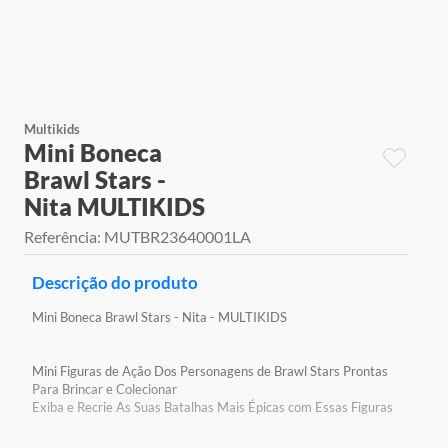
9
º
jogos
10
º
rainbow high
Multikids
Mini Boneca
Brawl Stars -
Nita MULTIKIDS
Referência
:
MUTBR23640001LA
Descrição do produto
Mini Boneca Brawl Stars - Nita - MULTIKIDS
Mini Figuras de Ação Dos Personagens de Brawl Stars Prontas
Para Brincar e Colecionar
Exiba e Recrie As Suas Batalhas Mais Épicas com Essas Figuras