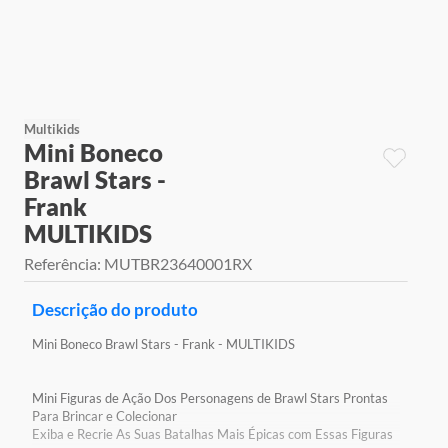
9
º
jogos
10
º
rainbow high
Multikids
Mini Boneco
Brawl Stars -
Frank
MULTIKIDS
Referência
:
MUTBR23640001RX
Descrição do produto
Mini Boneco Brawl Stars - Frank - MULTIKIDS
Mini Figuras de Ação Dos Personagens de Brawl Stars Prontas
Para Brincar e Colecionar
Exiba e Recrie As Suas Batalhas Mais Épicas com Essas Figuras