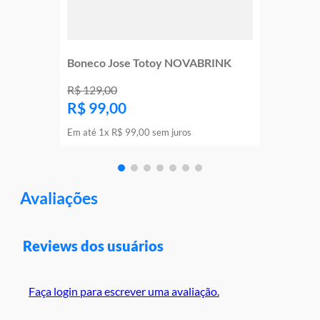
Boneco Jose Totoy NOVABRINK
R$
129
,
00
R$
99
,
00
Em até
1
x
R$
99
,
00
sem juros
Avaliações
Reviews dos usuários
Faça login para escrever uma avaliação.