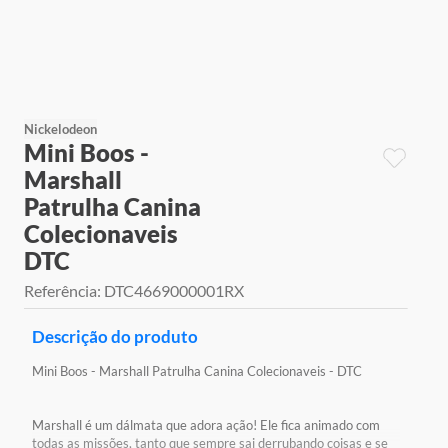
9
º
jogos
10
º
rainbow high
Nickelodeon
Mini Boos -
Marshall
Patrulha Canina
Colecionaveis
DTC
Referência
:
DTC4669000001RX
Descrição do produto
Mini Boos - Marshall Patrulha Canina Colecionaveis - DTC
Marshall é um dálmata que adora ação! Ele fica animado com
todas as missões, tanto que sempre sai derrubando coisas e se