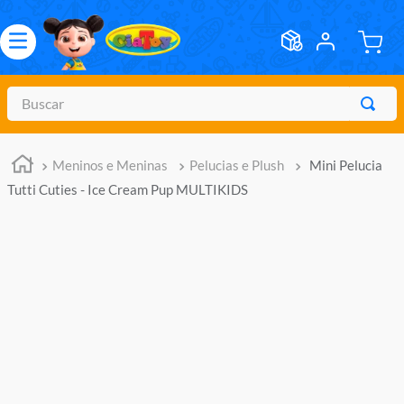
Buscar
TERMOS MAIS BUSCADOS
Meninos e Meninas
Pelucias e Plush
Mini Pelucia
1
º
meninos
Tutti Cuties - Ice Cream Pup MULTIKIDS
2
º
marvel legends
3
º
barbie
4
º
master of the universe
5
º
hot wheels
6
º
bebes
7
º
boneca
8
º
pokemon