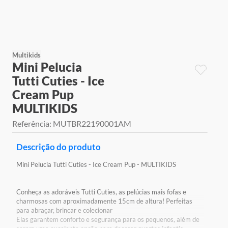
9
º
jogos
10
º
rainbow high
Multikids
Mini Pelucia
Tutti Cuties - Ice
Cream Pup
MULTIKIDS
Referência
:
MUTBR22190001AM
Descrição do produto
Mini Pelucia Tutti Cuties - Ice Cream Pup - MULTIKIDS
Conheça as adoráveis Tutti Cuties, as pelúcias mais fofas e
charmosas com aproximadamente 15cm de altura! Perfeitas
para abraçar, brincar e colecionar
Elas garantem conforto e segurança para os pequenos, além de