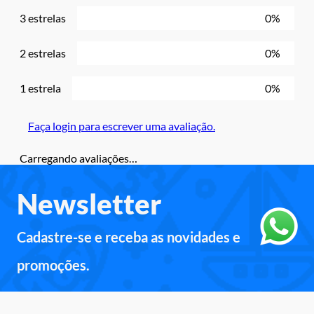
3 estrelas
0%
2 estrelas
0%
1 estrela
0%
Faça login para escrever uma avaliação.
Carregando avaliações…
Newsletter
Cadastre-se e receba as novidades e
promoções.