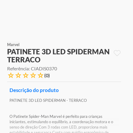
9
º
jogos
10
º
rainbow high
Marvel
PATINETE 3D LED SPIDERMAN
TERRACO
Referência
:
CIADIS0370
☆
☆
☆
☆
☆
(
0
)
Descrição do produto
PATINETE 3D LED SPIDERMAN - TERRACO
O Patinete Spider-Man Marvel é perfeito para crianças
iniciantes, estimulando o equilíbrio, a coordenação motora e o
senso de direção Com 3 rodas com LED, proporciona mais
estabilidade e segurança Conta com guidão ergonômico de