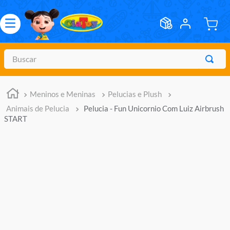
Buscar
TERMOS MAIS BUSCADOS
Meninos e Meninas
Pelucias e Plush
1
º
meninos
Animais de Pelucia
Pelucia - Fun Unicornio Com Luiz Airbrush
2
º
marvel legends
START
3
º
master of the universe
4
º
barbie
5
º
bebes
6
º
hot wheels
7
º
boneca
8
º
pokemon