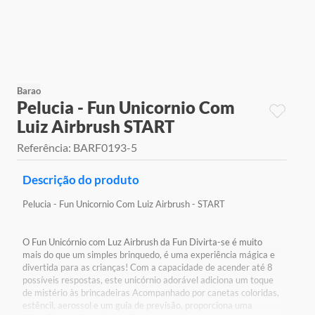
9
º
jogos
10
º
rainbow high
Barao
Pelucia - Fun Unicornio Com
Luiz Airbrush START
Referência
:
BARF0193-5
Descrição do produto
Pelucia - Fun Unicornio Com Luiz Airbrush - START
O Fun Unicórnio com Luz Airbrush da Fun Divirta-se é muito
mais do que um simples brinquedo, é uma experiência mágica e
divertida para as crianças! Com a capacidade de acender até 8
possíveis respostas, este unicórnio adorável adiciona um toque
de mistério às brincadeiras Acompanhado por canetas coloridas,
estêncil, aerossol e um guia de previsão, proporciona uma