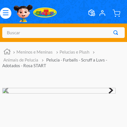
Buscar
TERMOS MAIS BUSCADOS
Meninos e Meninas
Pelucias e Plush
1
º
meninos
Animais de Pelucia
Pelucia - Furballs - Scruff a Luvs -
2
º
marvel legends
Adotados - Rosa START
3
º
barbie
4
º
master of the universe
5
º
bebes
6
º
hot wheels
7
º
boneca
8
º
pokemon