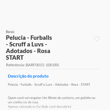
9
º
jogos
10
º
rainbow high
Barao
Pelucia - Furballs
- Scruff a Luvs -
Adotados - Rosa
START
Referência
:
BARF0015-1001RS
Descrição do produto
Pelucia - Furballs - Scruff a Luvs - Adotados - Rosa - START
Quem você vai resgatar Um filhote de cachorro, um gatinho ou
um coelho cor de rosa
Apenas salvando os Fur Balls você descobrirá