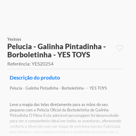
9
º
jogos
10
º
rainbow high
Yestoys
Pelucia - Galinha Pintadinha -
Borboletinha - YES TOYS
Referência
:
YES20254
Descrição do produto
Pelucia - Galinha Pintadinha - Borboletinha - - YES TOYS
Leve a magia das telas diretamente para as mãos do seu
pequeno com a Pelúcia Oficial da Borboletinha de Galinha
Pintadinha O Filme Este adorável personagem foi desenvolvido
para ser o companheiro ideal em todas as aventuras, oferecendo
conforto e diversão com um toque de extrema maciez Fabricada
pela Yestoys, esta pelúcia combina a qualidade premium com a