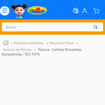
Buscar
TERMOS MAIS BUSCADOS
Meninos e Meninas
Pelucias e Plush
1
º
meninos
Animais de Pelucia
Pelucia - Galinha Pintadinha -
2
º
marvel legends
Borboletinha - YES TOYS
3
º
barbie
4
º
master of the universe
5
º
hot wheels
6
º
bebes
7
º
boneca
8
º
pokemon