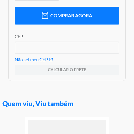
e o produto Imagens meramente ilustrativas
Garantia:
3 meses contra defeito de fábrica
COMPRAR AGORA
CEP
Não sei meu CEP
CALCULAR O FRETE
Quem viu, Viu também