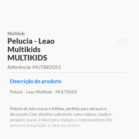
9
º
jogos
10
º
rainbow high
Multikids
Pelucia - Leao
Multikids
MULTIKIDS
Referência
:
MUTBR2053
Descrição do produto
Pelucia - Leao Multikids - MULTIKIDS
Pelúcia de leão macia e fofinha, perfeita para abraços e
decoração Com detalhes adoráveis como cabeça, cauda e
pelagem suave, é ideal para crianças e colecionadores Um
presente encantador e cheio de carinho