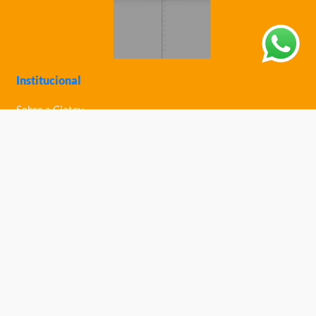
Institucional
Sobre a Ciatoy
Política de Privacidade
Trabalhe Conosco
Nossas Lojas
Ajuda
Política de Trocas e Devoluções
Política de Entrega
Fale Conosco
Central de Ajuda
Telefone: (61) 3363-0030