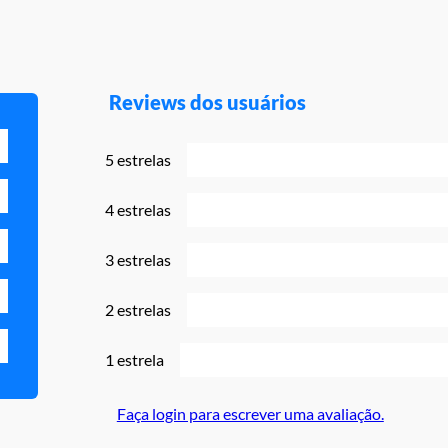
Reviews dos usuários
5 estrelas
4 estrelas
3 estrelas
2 estrelas
1 estrela
Faça login para escrever uma avaliação.