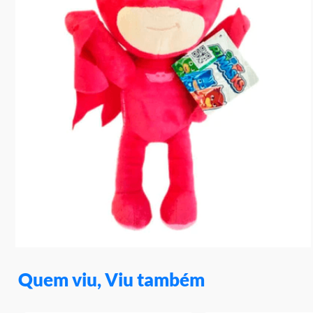
10
º
rainbow high
Quem viu, Viu também