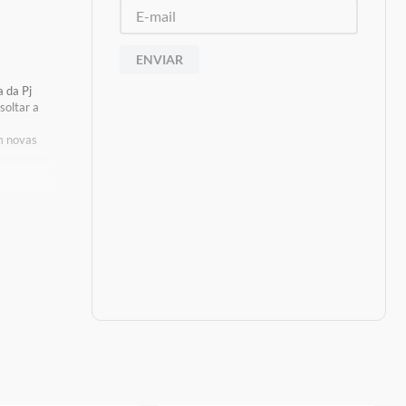
ENVIAR
a da Pj
soltar a
m novas
oduto