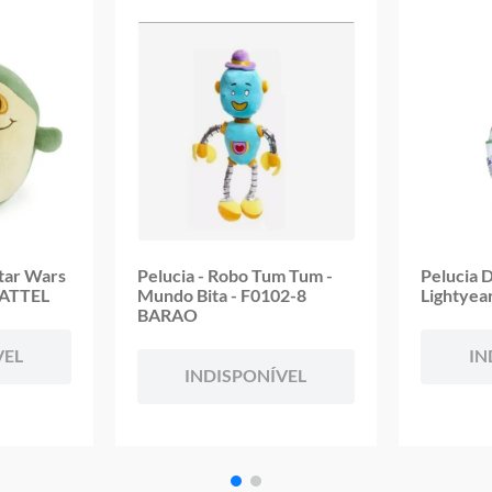
Garantia:
3 meses contra defeito de fabricação
Star Wars
Pelucia - Robo Tum Tum -
Pelucia 
MATTEL
Mundo Bita - F0102-8
Lightye
BARAO
VEL
IN
INDISPONÍVEL