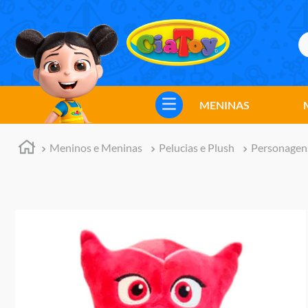
B
TERMOS MAIS BUSCADOS
1
º
meninos
MENINAS
2
º
marvel legends
3
º
barbie
Meninos e Meninas
Pelucias e Plush
Personagen
4
º
master of the universe
5
º
hot wheels
6
º
bebes
7
º
boneca
8
º
pokemon
9
º
jogos