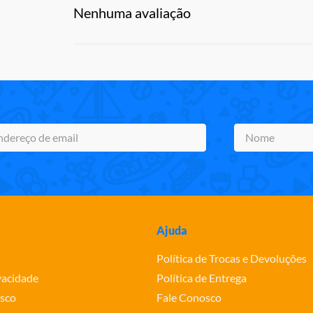
Nenhuma avaliação
Ajuda
Política de Trocas e Devoluções
ivacidade
Política de Entrega
sco
Fale Conosco