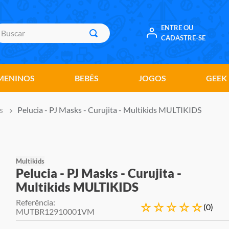
uscar
ENTRE OU
CADASTRE-SE
MENINOS
BEBÊS
JOGOS
GEEK
s
Pelucia - PJ Masks - Curujita - Multikids MULTIKIDS
Multikids
Pelucia - PJ Masks - Curujita -
Multikids MULTIKIDS
Referência
:
☆
☆
☆
☆
☆
(
0
)
MUTBR12910001VM