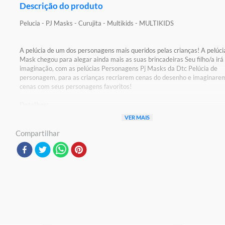
Descrição do produto
Pelucia - PJ Masks - Curujita - Multikids - MULTIKIDS
A pelúcia de um dos personagens mais queridos pelas crianças! A pelúci
Mask chegou para alegar ainda mais as suas brincadeiras Seu filho/a irá 
imaginação, com as pelúcias Personagens Pj Masks da Dtc Pelúcia de
personagem, para as crianças recriarem cenas do desenho e imaginare
cenas com seus personagens favoritos!
Detalhes:
CE-BRI/BRICS 00706-18 NM300/2002 OCP 0098
VER MAIS
Compartilhar
Características:
Conteúdo da embalagem: 1 Pelúcia PJ Masks Corujita
Composição/Material: Pano
Tamanho aproximado do produto: 14cm
Necessita de pilhas: Não
Código de barras do produto: 7908414407152
Código original do produto: BR1291
Aviso: As cores podem variar entre as imagens mostradas acima e o pr
Imagens meramente ilustrativas