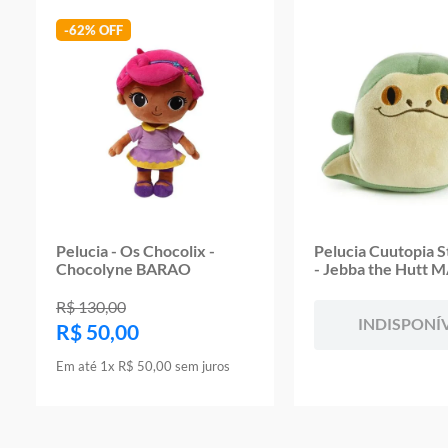
-
62%
Pelucia - Os Chocolix -
Pelucia Cuutopia 
Chocolyne BARAO
- Jebba the Hutt 
R$
130
,
00
INDISPONÍ
R$
50
,
00
Em até
1
x
R$
50
,
00
sem juros