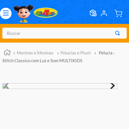
Buscar
TERMOS MAIS BUSCADOS
Meninos e Meninas
Pelucias e Plush
Pelucia -
1
º
meninos
Stitch Classico com Luz e Som MULTIKIDS
2
º
marvel legends
3
º
master of the universe
4
º
barbie
5
º
bebes
6
º
hot wheels
7
º
boneca
8
º
pokemon