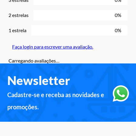
2 estrelas
0%
1 estrela
0%
Faça login para escrever uma avaliação.
Carregando avaliações…
Newsletter
Cadastre-se e receba as novidades e
promoções.