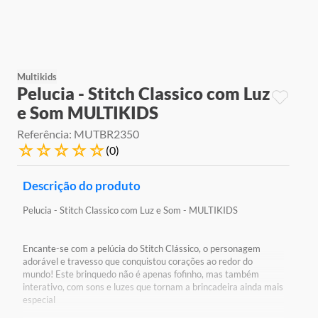
9
º
jogos
10
º
rainbow high
Multikids
Pelucia - Stitch Classico com Luz
e Som MULTIKIDS
Referência
:
MUTBR2350
☆
☆
☆
☆
☆
(
0
)
Descrição do produto
Pelucia - Stitch Classico com Luz e Som - MULTIKIDS
Encante-se com a pelúcia do Stitch Clássico, o personagem
adorável e travesso que conquistou corações ao redor do
mundo! Este brinquedo não é apenas fofinho, mas também
interativo, com sons e luzes que tornam a brincadeira ainda mais
especial