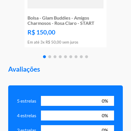
Bolsa - Glam Buddies - Amigos
Charmosos - Rosa Claro - START
R$
150
,
00
Em até
3
x
R$
50
,
00
sem juros
Avaliações
5 estrelas
0%
4 estrelas
0%
3 estrelas
0%