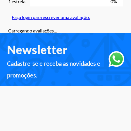
1 estrela
0%
Faça login para escrever uma avaliação.
Carregando avaliações…
Newsletter
Cadastre-se e receba as novidades e
promoções.
Inscreva-se