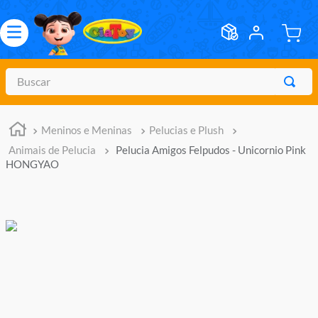
Buscar
TERMOS MAIS BUSCADOS
Meninos e Meninas
Pelucias e Plush
1
º
meninos
Animais de Pelucia
Pelucia Amigos Felpudos - Unicornio Pink
2
º
marvel legends
HONGYAO
3
º
barbie
4
º
master of the universe
5
º
hot wheels
6
º
bebes
7
º
boneca
8
º
pokemon