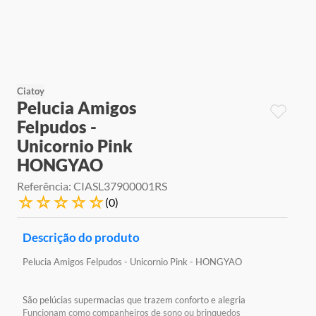
9
º
jogos
10
º
rainbow high
Ciatoy
Pelucia Amigos
Felpudos -
Unicornio Pink
HONGYAO
Referência
:
CIASL37900001RS
☆
☆
☆
☆
☆
(
0
)
Descrição do produto
Pelucia Amigos Felpudos - Unicornio Pink - HONGYAO
São pelúcias supermacias que trazem conforto e alegria
Funcionam como companheiros de sono ou brinquedos