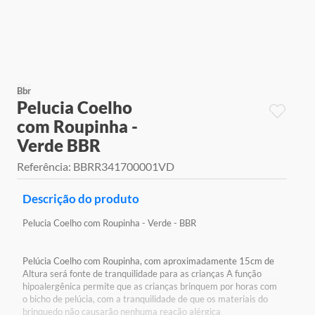
9
º
jogos
10
º
rainbow high
Bbr
Pelucia Coelho
com Roupinha -
Verde BBR
Referência
:
BBRR341700001VD
Descrição do produto
Pelucia Coelho com Roupinha - Verde - BBR
Pelúcia Coelho com Roupinha, com aproximadamente 15cm de
Altura será fonte de tranquilidade para as crianças A função
hipoalergênica permite que as crianças brinquem por horas com
o bicho de pelúcia, com a tranquilidade de que os materiais do
brinquedo não causarão nenhuma reação alérgica