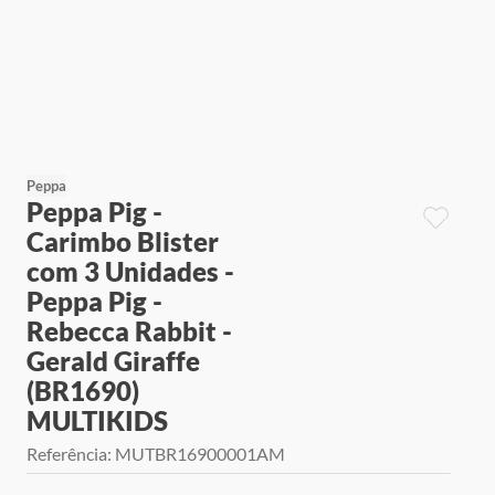
9
º
jogos
10
º
rainbow high
Peppa
Peppa Pig -
Carimbo Blister
com 3 Unidades -
Peppa Pig -
Rebecca Rabbit -
Gerald Giraffe
(BR1690)
MULTIKIDS
Referência
:
MUTBR16900001AM