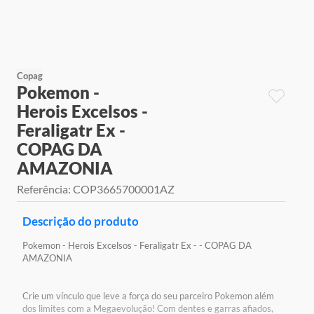
9
º
jogos
10
º
rainbow high
Copag
Pokemon -
Herois Excelsos -
Feraligatr Ex -
COPAG DA
AMAZONIA
Referência
:
COP3665700001AZ
Descrição do produto
Pokemon - Herois Excelsos - Feraligatr Ex - - COPAG DA
AMAZONIA
Crie um vínculo que leve a força do seu parceiro Pokemon além
dos limites com a Megaevolução! Com dentes e garras afiados,