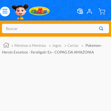
Buscar
TERMOS MAIS BUSCADOS
Meninos e Meninas
Jogos
Cartas
Pokemon -
1
º
meninos
Herois Excelsos - Feraligatr Ex - COPAG DA AMAZONIA
2
º
marvel legends
3
º
barbie
4
º
master of the universe
5
º
bebes
6
º
hot wheels
7
º
boneca
8
º
pokemon