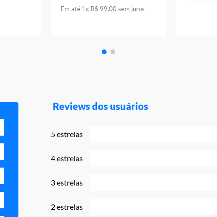
Em até
1
x
R$
99
,
00
sem juros
Reviews dos usuários
5 estrelas
4 estrelas
3 estrelas
2 estrelas