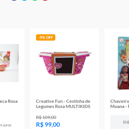
Ref: BR767
Marca: Multikids
Modelo: My Style Magic
Aviso: As cores podem variar entre as imagens mostradas acima e o pr
Imagens meramente ilustrativas
Garantia:
3 meses contra defeito de fabricação
-
9%
teca Rosa
Creative Fun - Cestinha de
Chaveiro
Legumes Rosa MULTIKIDS
Moana -
R$
109
,
00
IN
R$
99
,
00
m juros