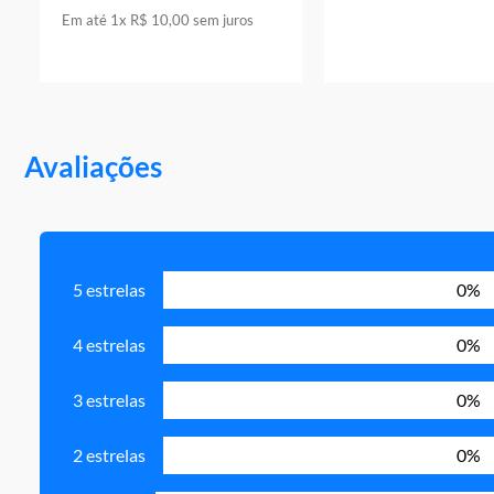
Em até
1
x
R$
10
,
00
sem juros
Avaliações
5 estrelas
0%
4 estrelas
0%
3 estrelas
0%
2 estrelas
0%