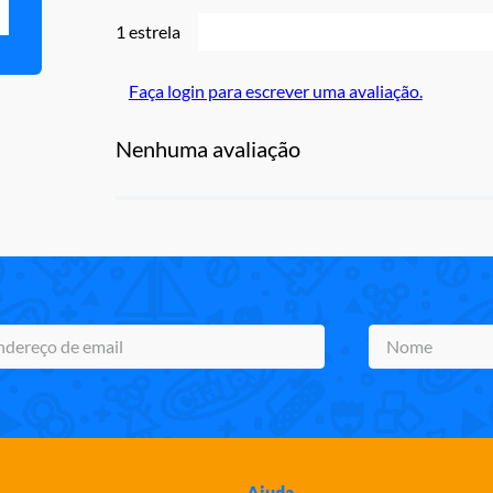
1 estrela
Faça login para escrever uma avaliação.
Nenhuma avaliação
Ajuda