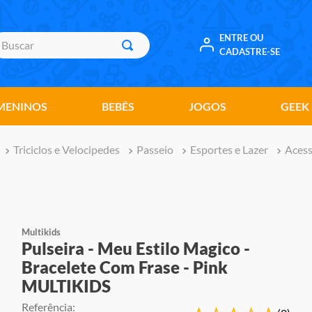
uscar
ENTRE OU
CADASTRE-SE
MENINOS
BEBÊS
JOGOS
GEEK
Triciclos e Velocipedes
Passeio
Esportes e Lazer
Acess
Multikids
Pulseira - Meu Estilo Magico -
Bracelete Com Frase - Pink
MULTIKIDS
Referência
: