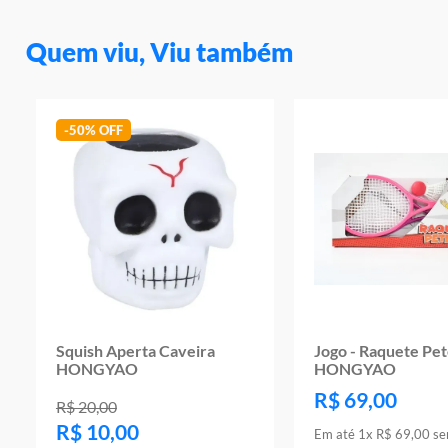
Quem viu, Viu também
-
50%
Squish Aperta Caveira
Jogo - Raquete Pe
HONGYAO
HONGYAO
R$
69
,
00
R$
20
,
00
R$
10
,
00
Em até
1
x
R$
69
,
00
se