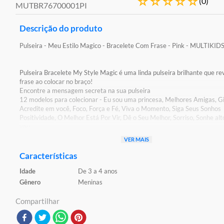
☆
☆
☆
☆
☆
(
0
)
MUTBR76700001PI
Descrição do produto
Pulseira - Meu Estilo Magico - Bracelete Com Frase - Pink - MULTIKID
Pulseira Bracelete My Style Magic é uma linda pulseira brilhante que r
frase ao colocar no braço!
Encontre a mensagem secreta na sua pulseira
12 modelos para colecionar - Eu sou uma princesa, Melhores Amigas, Gi
Acredite em você, Foco, Força e Fé, Viva o Momento, Siga Seus Sonhos
Positividade, O Melhor Está Por Vir, Dê o Seu Melhor, Sorriso, Sonhe alto
you
VER MAIS
Detalhes:
Certificação: Certificado Pelos Órgãos Autorizados - OCP`S(Organismo
Características
Certificação De Produtos)
Idade
De 3 a 4 anos
Código De Certificação: CE-BRI/BRICS 00706-18 NM 300/2002 OCP
Gênero
Meninas
Características:
Conteúdo da Embalagem: 1 Pulseira Brilhante
Compartilhar
Material/Composição: Plástico
Código de Barras: 7899838825212