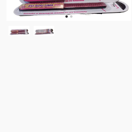
10
º
rainbow high