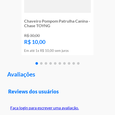
Chaveiro Pompom Patrulha Canina -
Chase TOYNG
R$
30
,
00
R$
10
,
00
Em até
1
x
R$
10
,
00
sem juros
Avaliações
Reviews dos usuários
Faça login para escrever uma avaliação.