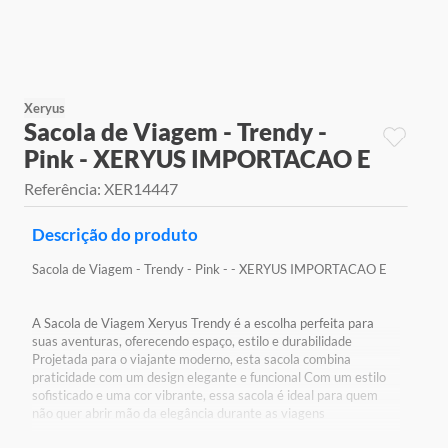
9
º
jogos
10
º
rainbow high
Xeryus
Sacola de Viagem - Trendy -
Pink - XERYUS IMPORTACAO E
Referência
:
XER14447
Descrição do produto
Sacola de Viagem - Trendy - Pink - - XERYUS IMPORTACAO E
A Sacola de Viagem Xeryus Trendy é a escolha perfeita para
suas aventuras, oferecendo espaço, estilo e durabilidade
Projetada para o viajante moderno, esta sacola combina
praticidade com um design elegante e funcional Com um estilo
sofisticado e uma cor vibrante, essa sacola é ideal para quem
não quer abrir mão da elegância durante as viagens