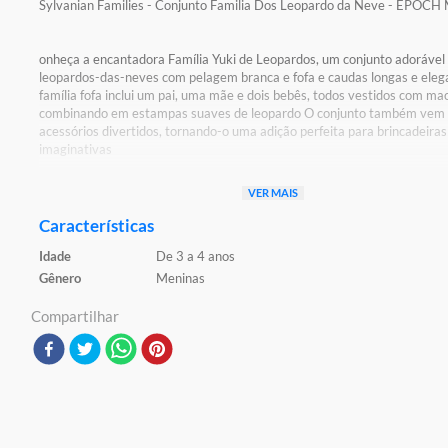
Sylvanian Families - Conjunto Familia Dos Leopardo da Neve - EPOC
onheça a encantadora Família Yuki de Leopardos, um conjunto adorável
leopardos-das-neves com pelagem branca e fofa e caudas longas e eleg
família fofa inclui um pai, uma mãe e dois bebês, todos vestidos com m
combinando em estampas suaves de leopardo O conjunto também vem
acessórios divertidos, tornando-o uma adição perfeita para brincadeiras
imaginativas
Detalhes:
VER MAIS
Certificado Pelos Órgãos Autorizados - OCP`S(Organismos De Certific
Produtos)
Características
Registro: 004 975/2019 OCP 0161
Idade
De 3 a 4 anos
Características:
Gênero
Meninas
Conteúdo da Embalagem: 4 figuras Leopardos da Neve e Acessórios
Material/Composição: Plástico Injetado e Tecido
Compartilhar
Código de Barras: 5054131058145
Ref: 5814
Marca: Epoch
Modelo: Sylvanian Families
Idade Indicada: 3+
Aviso: As cores podem variar entre as imagens mostradas acima e o pr
Imagens meramente ilustrativas