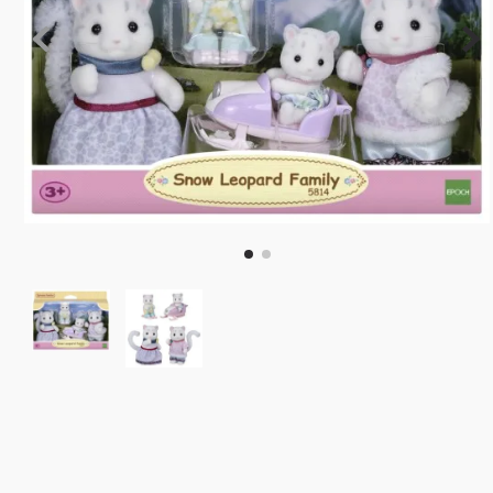
10
º
rainbow high