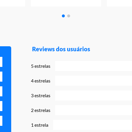
Reviews dos usuários
5 estrelas
4 estrelas
3 estrelas
2 estrelas
1 estrela