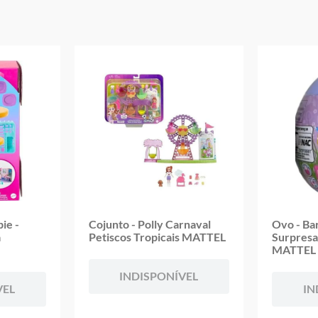
Garantia:
3 meses contra defeito de fabricação
ie -
Cojunto - Polly Carnaval
Ovo - Ba
a
Petiscos Tropicais MATTEL
Surpresa
MATTEL
INDISPONÍVEL
VEL
IN