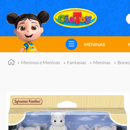
B
TERMOS MAIS BUSCADOS
1
º
meninos
MENINAS
2
º
marvel legends
3
º
barbie
Meninos e Meninas
Fantasias
Meninas
Bonec
4
º
master of the universe
5
º
hot wheels
6
º
bebes
7
º
boneca
8
º
pokemon
9
º
jogos