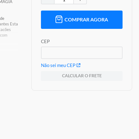
H MAGIA
 de
COMPRAR AGORA
antes Esta
acacões
 com
CEP
ação De
Não sei meu CEP
CALCULAR O FRETE
oduto