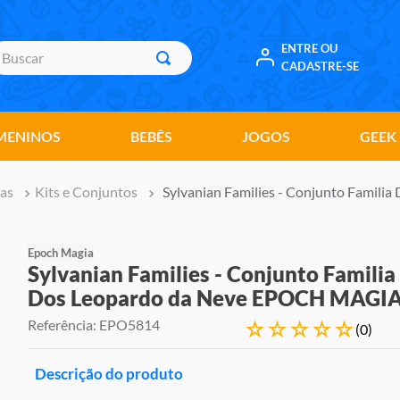
uscar
ENTRE OU
CADASTRE-SE
MENINOS
BEBÊS
JOGOS
GEEK
as
Kits e Conjuntos
Sylvanian Families - Conjunto Famil
Epoch Magia
Sylvanian Families - Conjunto Familia
Dos Leopardo da Neve EPOCH MAGI
Referência
:
EPO5814
☆
☆
☆
☆
☆
(
0
)
Descrição do produto