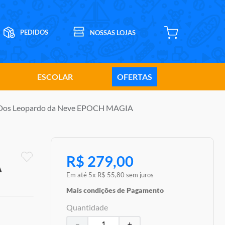
ESCOLAR
OFERTAS
ia Dos Leopardo da Neve EPOCH MAGIA
R$
279
,
00
A
Em até
5
x
R$
55
,
80
sem juros
Mais condições de Pagamento
Quantidade
－
＋