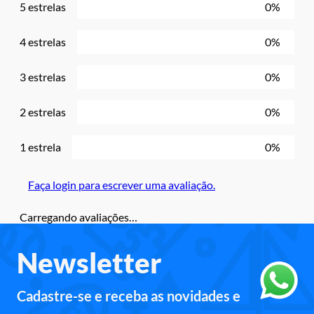
5 estrelas
0%
4 estrelas
0%
3 estrelas
0%
2 estrelas
0%
1 estrela
0%
Faça login para escrever uma avaliação.
Carregando avaliações…
Newsletter
Cadastre-se e receba as novidades e