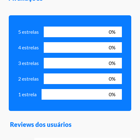
5 estrelas
0%
4 estrelas
0%
3 estrelas
0%
2 estrelas
0%
1 estrela
0%
Reviews dos usuários