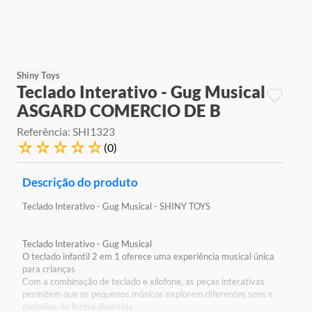
9
º
jogos
10
º
rainbow high
Shiny Toys
Teclado Interativo - Gug Musical
ASGARD COMERCIO DE B
Referência
:
SHI1323
☆
☆
☆
☆
☆
(
0
)
Descrição do produto
Teclado Interativo - Gug Musical - SHINY TOYS
Teclado Interativo - Gug Musical
O teclado infantil 2 em 1 oferece uma experiência musical única
para crianças
Com a combinação de teclado e xilofone, as peças interativas
permitem que os pequenos músicos explorem diferentes sons e
melodias de forma divertida