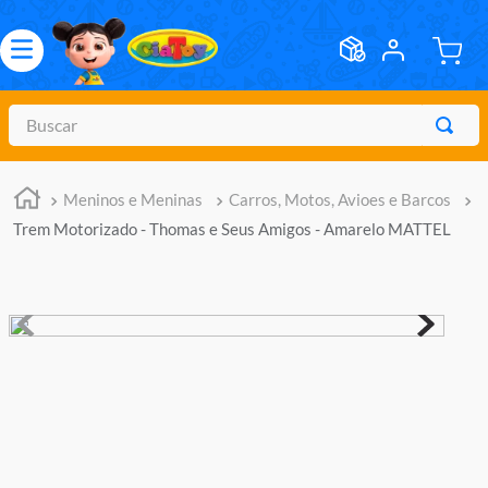
Buscar
TERMOS MAIS BUSCADOS
Meninos e Meninas
Carros, Motos, Avioes e Barcos
1
º
meninos
Trem Motorizado - Thomas e Seus Amigos - Amarelo MATTEL
2
º
marvel legends
3
º
barbie
4
º
master of the universe
5
º
bebes
6
º
hot wheels
7
º
boneca
8
º
pokemon