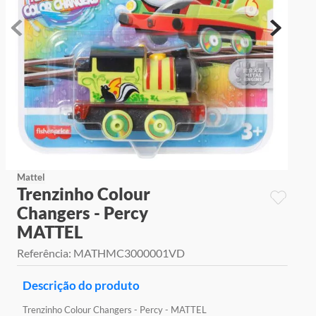
9
º
jogos
10
º
rainbow high
Mattel
Trenzinho Colour
Changers - Percy
MATTEL
Referência
:
MATHMC3000001VD
Descrição do produto
Trenzinho Colour Changers - Percy - MATTEL