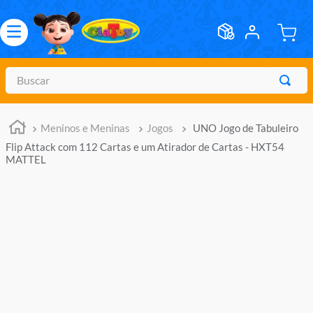
Buscar
TERMOS MAIS BUSCADOS
Meninos e Meninas
Jogos
UNO Jogo de Tabuleiro
1
º
meninos
Flip Attack com 112 Cartas e um Atirador de Cartas - HXT54
2
º
marvel legends
MATTEL
3
º
barbie
4
º
master of the universe
5
º
hot wheels
6
º
bebes
7
º
boneca
8
º
pokemon