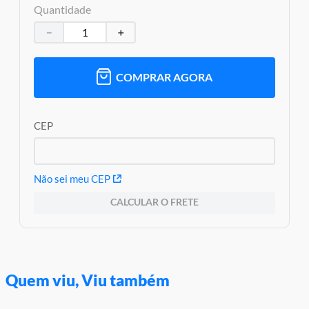
Peso aproximado: 0,980 kgs
Quantidade
Código de barras: 0194735237982
－
＋
Altura aproximada da embalagem (A x L x C): 27,50 cm x 27,50
cm x 12,50 cm
Aviso: as cores podem variar entre as imagens mostradas acima
e o produto Imagens meramente ilustrativas
COMPRAR AGORA
Garantia:
03 meses contra defeitos de fabricação
CEP
Não sei meu CEP
CALCULAR O FRETE
Quem viu, Viu também