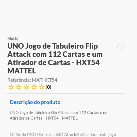
9
º
jogos
10
º
rainbow high
Mattel
UNO Jogo de Tabuleiro Flip
Attack com 112 Cartas e um
Atirador de Cartas - HXT54
MATTEL
Referência
:
MATHXT54
☆
☆
☆
☆
☆
(
0
)
Descrição do produto
UNO Jogo de Tabuleiro Flip Attack com 112 Cartas e um
Atirador de Cartas - HXT54 - MATTEL
Os fãs do UNO Flip™ e do UNO Attack® vão adorar este jogo