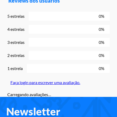
Reviews dos usuários
5 estrelas
0%
4 estrelas
0%
3 estrelas
0%
2 estrelas
0%
1 estrela
0%
Faça login para escrever uma avaliação.
Carregando avaliações…
Newsletter