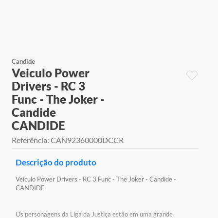
9
º
jogos
10
º
rainbow high
Candide
Veiculo Power
Drivers - RC 3
Func - The Joker -
Candide
CANDIDE
Referência
:
CAN92360000DCCR
Descrição do produto
Veiculo Power Drivers - RC 3 Func - The Joker - Candide -
CANDIDE
Os personagens da Liga da Justiça estão em uma grande