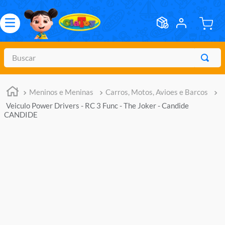
Buscar
TERMOS MAIS BUSCADOS
Meninos e Meninas
Carros, Motos, Avioes e Barcos
1
º
marvel legends
Veiculo Power Drivers - RC 3 Func - The Joker - Candide
2
º
meninos
CANDIDE
3
º
barbie
4
º
master of the universe
5
º
hot wheels
6
º
bebes
7
º
pokemon
8
º
boneca