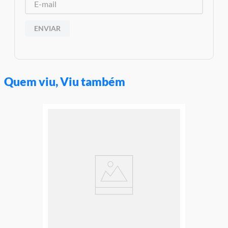
Aviso: As cores podem variar entre as imagens mostradas acima
e o produto Imagens meramente ilustrativas
ENVIAR
Garantia:
3 meses contra defeito de fabricação
Quem viu, Viu também