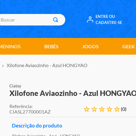
uscar
ENTRE OU
CADASTRE-SE
MENINOS
BEBÊS
JOGOS
GEEK
Xilofone Aviaozinho - Azul HONGYAO
Ciatoy
Xilofone Aviaozinho - Azul HONGYA
Referência
:
☆
☆
☆
☆
☆
(
0
)
CIASL27700001AZ
Descrição do produto