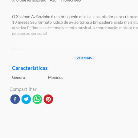
Xilofone Aviaozinho - Azul - HONGYAO
O Xilofone Aviãozinho é um brinquedo musical encantador para crianças
18 meses Seu formato lúdico de avião torna a brincadeira ainda mais div
atrativa Estimula o desenvolvimento musical, a coordenação motora e 
percepção sensorial
Detalhes:
Certificação: Certificado Pelos Órgãos Autorizados - OCP`S(Organismo
VER MAIS
Certificação De Produtos)
Registro: 003 50/2023 OCP: 0061
Características
Gênero
Meninos
Características:
Conteúdo da Embalagem: 1 Xilofone
Compartilhar
Material/Composição: Plástico e Metal
Ref: SL277
Marca: Ciatoy
Modelo: BBR
Idade Indicada: 12M+
Peso Aproximado: 0,580kg
Código de Barras: 4895228468987
Aviso: As cores podem variar entre as imagens mostradas acima e o pr
Imagens meramente ilustrativas