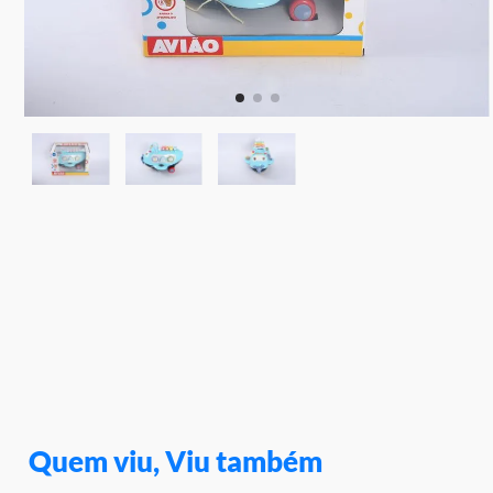
10
º
rainbow high
Quem viu, Viu também