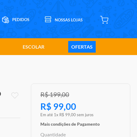
ESCOLAR
OFERTAS
O
R$
199
,
00
R$
99
,
00
Em até
1
x
R$
99
,
00
sem juros
Mais condições de Pagamento
Quantidade