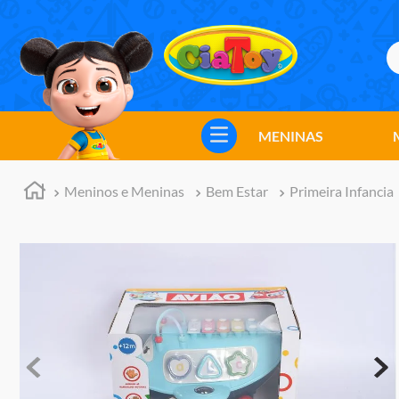
B
TERMOS MAIS BUSCADOS
1
º
meninos
MENINAS
2
º
marvel legends
3
º
barbie
Meninos e Meninas
Bem Estar
Primeira Infancia
4
º
master of the universe
5
º
bebes
6
º
hot wheels
7
º
boneca
8
º
pokemon
9
º
jogos