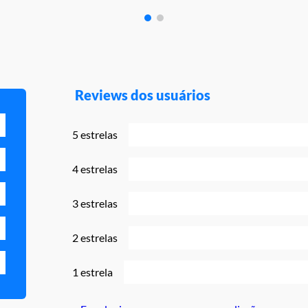
Reviews dos usuários
5 estrelas
4 estrelas
3 estrelas
2 estrelas
1 estrela