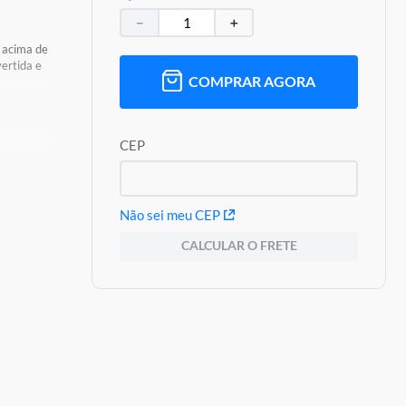
－
＋
 acima de
ertida e
COMPRAR AGORA
a
CEP
s De
Não sei meu CEP
CALCULAR O FRETE
oduto