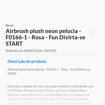
9
º
jogos
10
º
rainbow high
Barao
Airbrush plush neon pelucia -
F0166-1 - Rosa - Fun Divirta-se
START
Referência
:
BARF0166-1001RS
Descrição do produto
Airbrush plush neon pelucia - F0166-1 - Rosa - Fun Divirta-se -
START
Descubra a alegria de criar sua própria pelúcia multicolorida com
o Kit Pintar Airbrush da Fun Divirta-se Com a Pelúcia Neon
Surpresa, sua criança terá a oportunidade de personalizar sua
pelúcia de maneira única e divertida O kit acompanha pistola,
pelúcia, marcadores e estêncil, permitindo que cada detalhe do