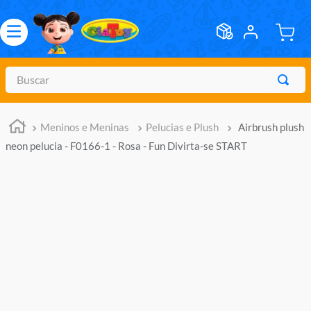
Buscar
TERMOS MAIS BUSCADOS
Meninos e Meninas
Pelucias e Plush
Airbrush plush
1
º
meninos
neon pelucia - F0166-1 - Rosa - Fun Divirta-se START
2
º
marvel legends
3
º
barbie
4
º
master of the universe
5
º
hot wheels
6
º
bebes
7
º
boneca
8
º
pokemon