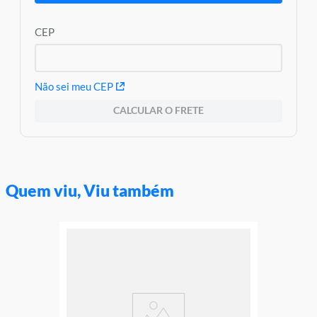
Modelo: Airbrush plush neon pelúcia - F0166-1 - Fun Divirta-se
Idade indicada: 6+
CEP
Peso aproximado: 0,120
Código de barras: 7908489408931
Altura aproximada da embalagem (A x L x C): 17,5cm x 9cm x
9cm
Aviso: as cores podem variar entre as imagens mostradas acima
Não sei meu CEP
e o produto Imagens meramente ilustrativas
CALCULAR O FRETE
Garantia:
03 meses contra defeitos de fabricação
Quem viu, Viu também