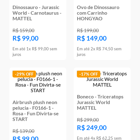
Dinossauro - Jurassic
Ovo de Dinossauro
World - Carnotaurus -
com Carrinho
MATTEL
HONGYAO
R$
159
,
00
R$
199
,
00
R$
99
,
00
R$
149
,
00
Em até
1
x
R$
99
,
00
sem
Em até
2
x
R$
74
,
50
sem
juros
juros
-
29%
-
17%
Boneco - Triceratops
Airbrush plush neon
Jurassic World
pelucia - F0166-1 -
MATTEL
Rosa - Fun Divirta-se
START
R$
299
,
00
R$
249
,
00
R$
139
,
00
R$
99
,
00
Em até
4
x
R$
62
,
25
sem