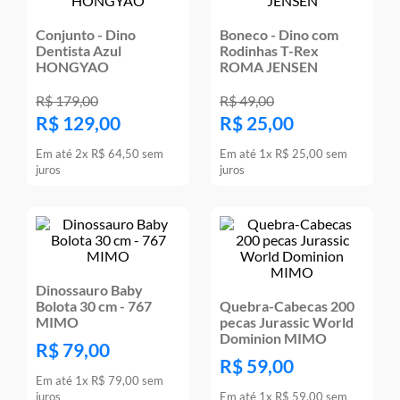
Conjunto - Dino
Boneco - Dino com
Dentista Azul
Rodinhas T-Rex
HONGYAO
ROMA JENSEN
R$
179
,
00
R$
49
,
00
R$
129
,
00
R$
25
,
00
Em até
2
x
R$
64
,
50
sem
Em até
1
x
R$
25
,
00
sem
juros
juros
Dinossauro Baby
Bolota 30 cm - 767
Quebra-Cabecas 200
MIMO
pecas Jurassic World
Dominion MIMO
R$
79
,
00
R$
59
,
00
Em até
1
x
R$
79
,
00
sem
juros
Em até
1
x
R$
59
,
00
sem