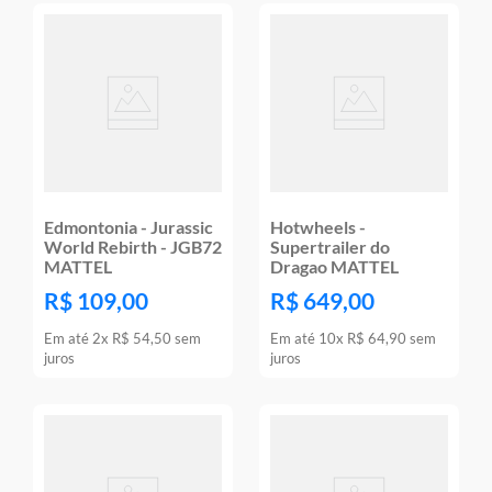
Edmontonia - Jurassic
Hotwheels -
World Rebirth - JGB72
Supertrailer do
MATTEL
Dragao MATTEL
R$
109
,
00
R$
649
,
00
Em até
2
x
R$
54
,
50
sem
Em até
10
x
R$
64
,
90
sem
juros
juros