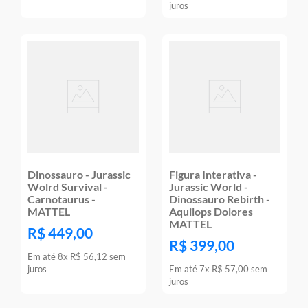
juros
Dinossauro - Jurassic
Figura Interativa -
Wolrd Survival -
Jurassic World -
Carnotaurus -
Dinossauro Rebirth -
MATTEL
Aquilops Dolores
MATTEL
R$
449
,
00
R$
399
,
00
Em até
8
x
R$
56
,
12
sem
juros
Em até
7
x
R$
57
,
00
sem
juros