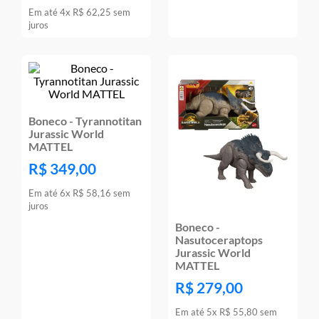
Em até
4
x
R$
62
,
25
sem
juros
Boneco - Tyrannotitan
Jurassic World
MATTEL
R$
349
,
00
Em até
6
x
R$
58
,
16
sem
juros
Boneco -
Nasutoceraptops
Jurassic World
MATTEL
R$
279
,
00
Em até
5
x
R$
55
,
80
sem