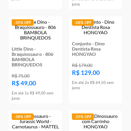
juros
-
35%
-
28%
Conjunto - Dino
Little Dino -
Dentista Rosa
Braquiossauro - 806
HONGYAO
BAMBOLA
BRINQUEDOS
R$
179
,
00
R$
129
,
00
R$
75
,
00
R$
49
,
00
Em até
2
x
R$
64
,
50
sem
juros
Em até
1
x
R$
49
,
00
sem
juros
-
38%
-
25%