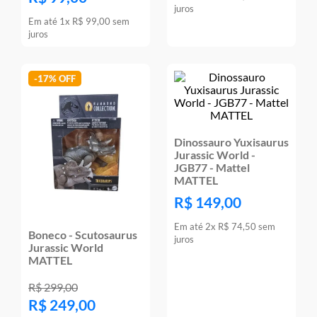
juros
Em até
1
x
R$
99
,
00
sem
juros
-
17%
Dinossauro Yuxisaurus
Jurassic World -
JGB77 - Mattel
MATTEL
R$
149
,
00
Em até
2
x
R$
74
,
50
sem
Boneco - Scutosaurus
juros
Jurassic World
MATTEL
R$
299
,
00
R$
249
,
00