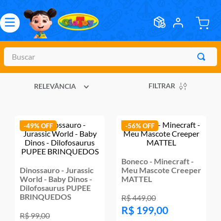
Buscar
TERMOS MAIS BUSCADOS
FILTRAR
RELEVÂNCIA
1
º
meninos
2
º
marvel legends
3
º
barbie
-
49%
-
56%
4
º
master of the universe
5
º
hot wheels
Boneco - Minecraft -
Dinossauro - Jurassic
Meu Mascote Creeper
6
º
bebes
World - Baby Dinos -
MATTEL
Dilofosaurus PUPEE
7
º
boneca
BRINQUEDOS
R$
449
,
00
R$
199
,
00
8
º
pokemon
R$
99
,
00