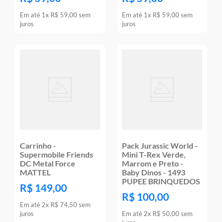
Em até
1
x
R$
59
,
00
sem
Em até
1
x
R$
59
,
00
sem
juros
juros
Carrinho -
Pack Jurassic World -
Supermobile Friends
Mini T-Rex Verde,
DC Metal Force
Marrom e Preto -
MATTEL
Baby Dinos - 1493
PUPEE BRINQUEDOS
R$
149
,
00
R$
100
,
00
Em até
2
x
R$
74
,
50
sem
juros
Em até
2
x
R$
50
,
00
sem