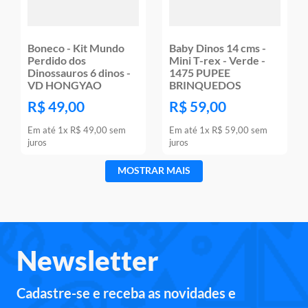
Boneco - Kit Mundo
Baby Dinos 14 cms -
Perdido dos
Mini T-rex - Verde -
Dinossauros 6 dinos -
1475 PUPEE
VD HONGYAO
BRINQUEDOS
R$
49
,
00
R$
59
,
00
Em até
1
x
R$
49
,
00
sem
Em até
1
x
R$
59
,
00
sem
juros
juros
MOSTRAR MAIS
Newsletter
Cadastre-se e receba as novidades e