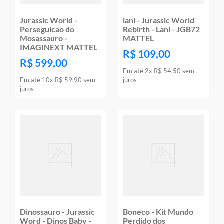
Jurassic World -
lani - Jurassic World
Perseguicao do
Rebirth - Lani - JGB72
Mosassauro -
MATTEL
IMAGINEXT MATTEL
R$
109
,
00
R$
599
,
00
Em até
2
x
R$
54
,
50
sem
Em até
10
x
R$
59
,
90
sem
juros
juros
Dinossauro - Jurassic
Boneco - Kit Mundo
Word - Dinos Baby -
Perdido dos