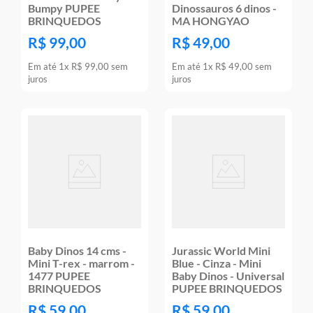
Bumpy PUPEE
Dinossauros 6 dinos -
BRINQUEDOS
MA HONGYAO
R$
99
,
00
R$
49
,
00
Em até
1
x
R$
99
,
00
sem
Em até
1
x
R$
49
,
00
sem
juros
juros
Baby Dinos 14 cms -
Jurassic World Mini
Mini T-rex - marrom -
Blue - Cinza - Mini
1477 PUPEE
Baby Dinos - Universal
BRINQUEDOS
PUPEE BRINQUEDOS
R$
59
,
00
R$
59
,
00