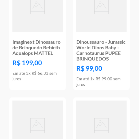
Imaginext Dinossauro
Dinoussauro - Jurassic
de Brinquedo Rebirth
World Dinos Baby -
Aqualops MATTEL
Carnotaurus PUPEE
BRINQUEDOS
R$
199
,
00
R$
99
,
00
Em até
3
x
R$
66
,
33
sem
juros
Em até
1
x
R$
99
,
00
sem
juros