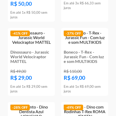
R$
50
,
00
Em até
3
x
R$
66
,
33
sem
9
º
jogos
juros
Em até
1
x
R$
50
,
00
sem
10
º
rainbow high
juros
-
41%
-
37%
Dinossauro - Jurassic
Boneco - T-Rex -
World Velociraptor
Jurassic Fun - Com luz
MATTEL
e som MULTIKIDS
R$
49
,
00
R$
110
,
00
R$
29
,
00
R$
69
,
00
Em até
1
x
R$
29
,
00
sem
Em até
1
x
R$
69
,
00
sem
juros
juros
-
28%
-
49%