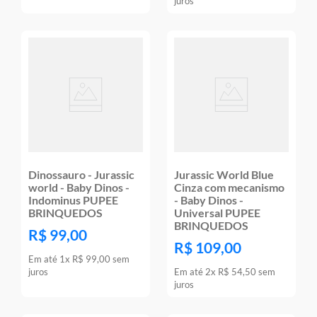
juros
Dinossauro - Jurassic
Jurassic World Blue
world - Baby Dinos -
Cinza com mecanismo
Indominus PUPEE
- Baby Dinos -
BRINQUEDOS
Universal PUPEE
BRINQUEDOS
R$
99
,
00
R$
109
,
00
Em até
1
x
R$
99
,
00
sem
juros
Em até
2
x
R$
54
,
50
sem
juros