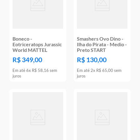
Boneco -
Smashers Ovo Dino -
Eotriceratops Jurassic
Ilha do Pirata - Medio -
World MATTEL
Preto START
R$
349
,
00
R$
130
,
00
Em até
6
x
R$
58
,
16
sem
Em até
2
x
R$
65
,
00
sem
juros
juros