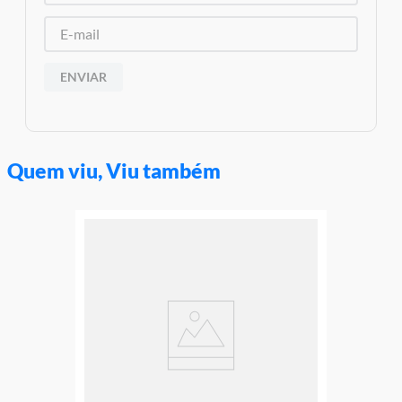
Conteúdo da Embalagem: 1 Alimentador
Material/Composição: Polipropileno e Silicone
Ref: BB1099
Marca: Multikids
Modelo: Funny Meal Rosa
ENVIAR
Idade Indicada: 6+M
Código de Barras: 7898149188689
Altura Aproximada Alimentador : 11,5cm
Aviso: As cores podem variar entre as imagens mostradas acima
e o produto Imagens meramente ilustrativas
Quem viu, Viu também
Garantia:
3 Meses Contra Defeito de Fabricação