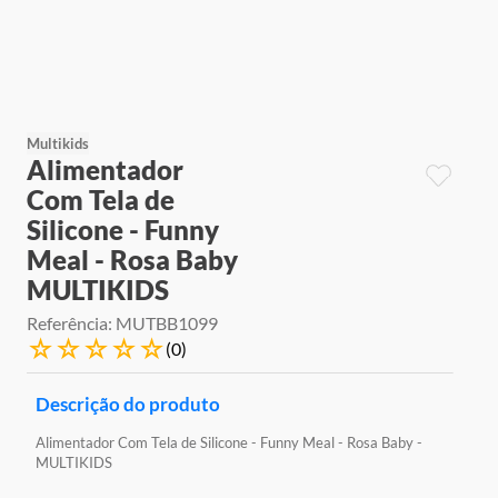
9
º
jogos
10
º
rainbow high
Multikids
Alimentador
Com Tela de
Silicone - Funny
Meal - Rosa Baby
MULTIKIDS
Referência
:
MUTBB1099
☆
☆
☆
☆
☆
(
0
)
Descrição do produto
Alimentador Com Tela de Silicone - Funny Meal - Rosa Baby -
MULTIKIDS