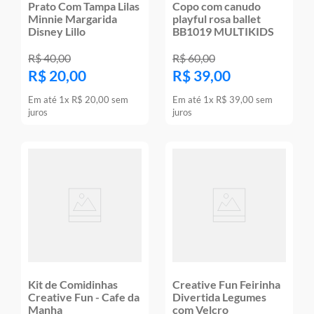
Prato Com Tampa Lilas
Copo com canudo
Minnie Margarida
playful rosa ballet
Disney Lillo
BB1019 MULTIKIDS
R$
40
,
00
R$
60
,
00
R$
20
,
00
R$
39
,
00
Em até
1
x
R$
20
,
00
sem
Em até
1
x
R$
39
,
00
sem
juros
juros
Kit de Comidinhas
Creative Fun Feirinha
Creative Fun - Cafe da
Divertida Legumes
Manha
com Velcro