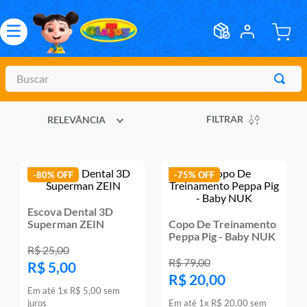
Buscar
TERMOS MAIS BUSCADOS
FILTRAR
RELEVÂNCIA
1
º
meninos
2
º
marvel legends
3
º
master of the universe
-
80%
-
75%
4
º
barbie
Escova Dental 3D
5
º
bebes
Superman ZEIN
Copo De Treinamento
Peppa Pig - Baby NUK
6
º
hot wheels
R$
25
,
00
R$
79
,
00
R$
5
,
00
7
º
boneca
R$
20
,
00
Em até
1
x
R$
5
,
00
sem
8
º
pokemon
juros
Em até
1
x
R$
20
,
00
sem