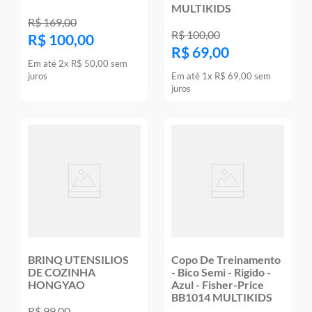
MULTIKIDS
R$
169
,
00
R$
100
,
00
R$
100
,
00
R$
69
,
00
Em até
2
x
R$
50
,
00
sem
juros
Em até
1
x
R$
69
,
00
sem
juros
BRINQ UTENSILIOS
Copo De Treinamento
DE COZINHA
- Bico Semi - Rigido -
HONGYAO
Azul - Fisher-Price
BB1014 MULTIKIDS
R$
99
,
00