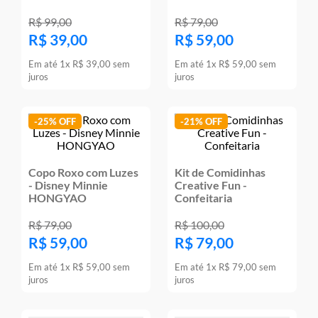
R$
99
,
00
R$
79
,
00
R$
39
,
00
R$
59
,
00
Em até
1
x
R$
39
,
00
sem
Em até
1
x
R$
59
,
00
sem
juros
juros
-
25%
-
21%
Copo Roxo com Luzes
Kit de Comidinhas
- Disney Minnie
Creative Fun -
HONGYAO
Confeitaria
R$
79
,
00
R$
100
,
00
R$
59
,
00
R$
79
,
00
Em até
1
x
R$
59
,
00
sem
Em até
1
x
R$
79
,
00
sem
juros
juros