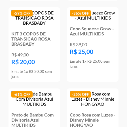
-
59%
-
36%
Copo Squeeze Grow -
KIT 3 COPOS DE
Azul MULTIKIDS
TRANSICAO ROSA
BRASBABY
R$
39
,
00
R$
25
,
00
R$
49
,
00
R$
20
,
00
Em até
1
x
R$
25
,
00
sem
juros
Em até
1
x
R$
20
,
00
sem
juros
-
61%
-
25%
Prato de Bambu Com
Copo Rosa com Luzes -
Divisoria Azul
Disney Minnie
MULTIKIDS
HONGYAO