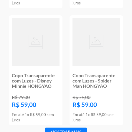
juros
juros
Copo Transaparente
Copo Transaparente
com Luzes - Disney
com Luzes - Spider
Minnie HONGYAO
Man HONGYAO
R$
79
,
00
R$
79
,
00
R$
59
,
00
R$
59
,
00
Em até
1
x
R$
59
,
00
sem
Em até
1
x
R$
59
,
00
sem
juros
juros
MOSTRAR MAIS