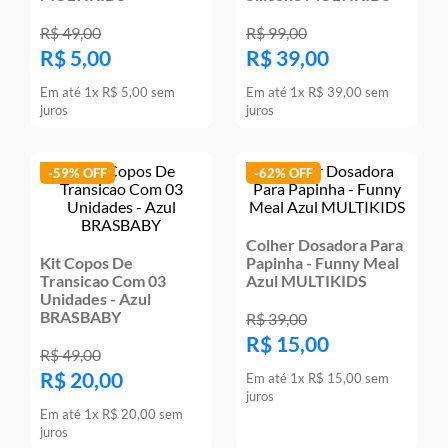
R$
49
,
00
R$
99
,
00
R$
5
,
00
R$
39
,
00
Em até
1
x
R$
5
,
00
sem
Em até
1
x
R$
39
,
00
sem
juros
juros
-
59%
-
62%
Colher Dosadora Para
Kit Copos De
Papinha - Funny Meal
Transicao Com 03
Azul MULTIKIDS
Unidades - Azul
BRASBABY
R$
39
,
00
R$
15
,
00
R$
49
,
00
R$
20
,
00
Em até
1
x
R$
15
,
00
sem
juros
Em até
1
x
R$
20
,
00
sem
juros