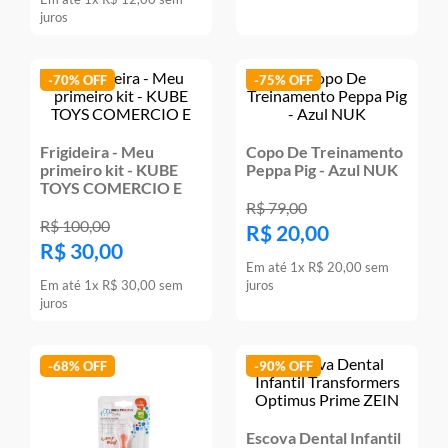
juros
-
70%
-
75%
Frigideira - Meu
Copo De Treinamento
primeiro kit - KUBE
Peppa Pig - Azul NUK
TOYS COMERCIO E
R$
79
,
00
R$
100
,
00
R$
20
,
00
R$
30
,
00
Em até
1
x
R$
20
,
00
sem
Em até
1
x
R$
30
,
00
sem
juros
juros
-
68%
-
90%
Escova Dental Infantil