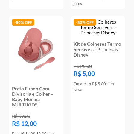
juros
9
º
jogos
10
º
rainbow high
-
80%
-
80%
Kit de Colheres Termo
Sensiveis - Princesas
Disney
R$
25
,
00
R$
5
,
00
Em até
1
x
R$
5
,
00
sem
Prato Fundo Com
juros
Divisoria e Colher -
Baby Menina
MULTIKIDS
R$
59
,
00
R$
12
,
00
Em até
1
x
R$
12
,
00
sem