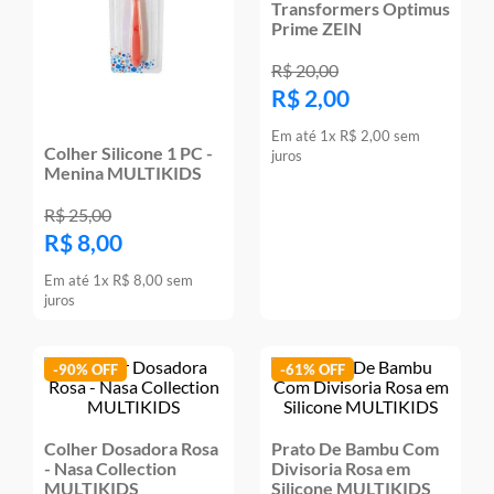
Transformers Optimus
Prime ZEIN
R$
20
,
00
R$
2
,
00
Em até
1
x
R$
2
,
00
sem
Colher Silicone 1 PC -
juros
Menina MULTIKIDS
R$
25
,
00
R$
8
,
00
Em até
1
x
R$
8
,
00
sem
juros
-
90%
-
61%
Colher Dosadora Rosa
Prato De Bambu Com
- Nasa Collection
Divisoria Rosa em
MULTIKIDS
Silicone MULTIKIDS