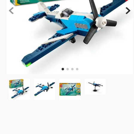
10
º
rainbow high