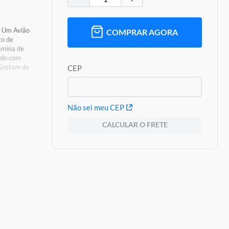
: Um Avião
COMPRAR AGORA
to de
âmina de
ído com
 Gostam de
CEP
Não sei meu CEP
s De
CALCULAR O FRETE