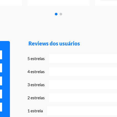
Reviews dos usuários
5 estrelas
4 estrelas
3 estrelas
2 estrelas
1 estrela