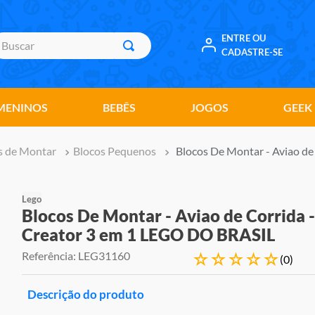
uscar
ENTRE OU
CADASTRE-SE
MENINOS
BEBÊS
JOGOS
GEEK
s de Montar
Blocos Pequenos
Blocos De Montar - Aviao d
Lego
Blocos De Montar - Aviao de Corrida -
Creator 3 em 1 LEGO DO BRASIL
Referência
:
LEG31160
☆
☆
☆
☆
☆
(
0
)
Descrição do produto