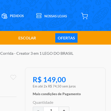
ESCOLAR
OFERTAS
e Corrida - Creator 3 em 1 LEGO DO BRASIL
R$
149
,
00
Em até
2
x
R$
74
,
50
sem juros
Mais condições de Pagamento
Quantidade
－
＋