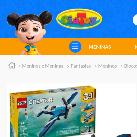
B
TERMOS MAIS BUSCADOS
1
º
meninos
MENINAS
2
º
marvel legends
3
º
barbie
Meninos e Meninas
Fantasias
Meninos
Bloco
4
º
master of the universe
5
º
hot wheels
6
º
bebes
7
º
boneca
8
º
pokemon
9
º
jogos