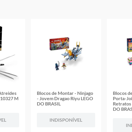
Altura Aproximada da Embalagem (A x L x C): 7cm x 20cm x 21cm
Aviso: As cores podem variar entre as imagens mostradas acima e o pr
Imagens meramente ilustrativas
Garantia:
3 Meses Contra Defeito de Fabricação
Atreides
Blocos de Montar - Ninjago
Blocos d
r 10327 M
- Jovem Dragao Riyu LEGO
Porta-Joi
DO BRASIL
Retratos
DO BRAS
VEL
INDISPONÍVEL
IN