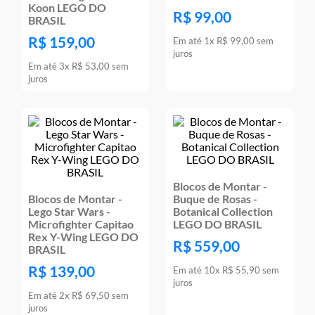
Koon LEGO DO
R$
99
,
00
BRASIL
R$
159
,
00
Em até
1
x
R$
99
,
00
sem
juros
Em até
3
x
R$
53
,
00
sem
juros
Blocos de Montar -
Blocos de Montar -
Buque de Rosas -
Lego Star Wars -
Botanical Collection
Microfighter Capitao
LEGO DO BRASIL
Rex Y-Wing LEGO DO
R$
559
,
00
BRASIL
R$
139
,
00
Em até
10
x
R$
55
,
90
sem
juros
Em até
2
x
R$
69
,
50
sem
juros