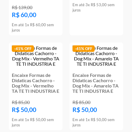
Em até
3
x
R$
53
,
00
sem
9
º
jogos
R$
139
,
00
juros
R$
60
,
00
10
º
rainbow high
Em até
1
x
R$
60
,
00
sem
juros
-
41%
-
41%
Encaixe Formas de
Encaixe Formas de
Didaticas Cachorro -
Didaticas Cachorro -
Dog Mix - Vermelho
Dog Mix - Amarelo TA
TA TE TI INDUSTRIA E
TE TI INDUSTRIA E
R$
85
,
00
R$
85
,
00
R$
50
,
00
R$
50
,
00
Em até
1
x
R$
50
,
00
sem
Em até
1
x
R$
50
,
00
sem
juros
juros