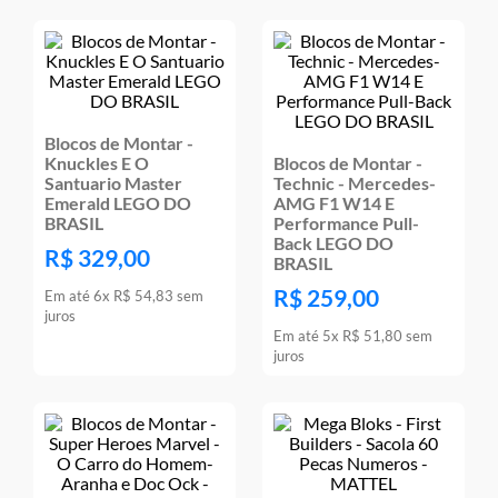
Blocos de Montar -
Knuckles E O
Blocos de Montar -
Santuario Master
Technic - Mercedes-
Emerald LEGO DO
AMG F1 W14 E
BRASIL
Performance Pull-
Back LEGO DO
R$
329
,
00
BRASIL
R$
259
,
00
Em até
6
x
R$
54
,
83
sem
juros
Em até
5
x
R$
51
,
80
sem
juros