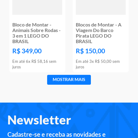
Bloco de Montar -
Blocos de Montar - A
Animais Sobre Rodas -
Viagem Do Barco
3 em 1 LEGO DO
Pirata LEGO DO
BRASIL
BRASIL
R$
349
,
00
R$
150
,
00
Em até
6
x
R$
58
,
16
sem
Em até
3
x
R$
50
,
00
sem
juros
juros
MOSTRAR MAIS
Newsletter
Cadastre-se e receba as novidades e