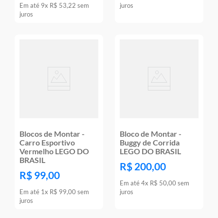
Em até
9
x
R$
53
,
22
sem
juros
juros
Blocos de Montar -
Bloco de Montar -
Carro Esportivo
Buggy de Corrida
Vermelho LEGO DO
LEGO DO BRASIL
BRASIL
R$
200
,
00
R$
99
,
00
Em até
4
x
R$
50
,
00
sem
Em até
1
x
R$
99
,
00
sem
juros
juros