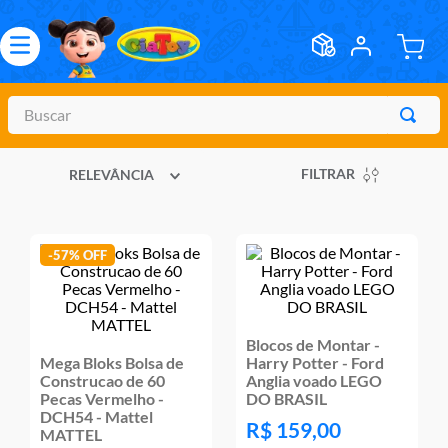
Buscar
TERMOS MAIS BUSCADOS
FILTRAR
RELEVÂNCIA
1
º
meninos
2
º
marvel legends
3
º
barbie
-
57%
4
º
master of the universe
5
º
bebes
Blocos de Montar -
6
º
hot wheels
Mega Bloks Bolsa de
Harry Potter - Ford
Construcao de 60
Anglia voado LEGO
7
º
boneca
Pecas Vermelho -
DO BRASIL
DCH54 - Mattel
R$
159
,
00
8
º
pokemon
MATTEL