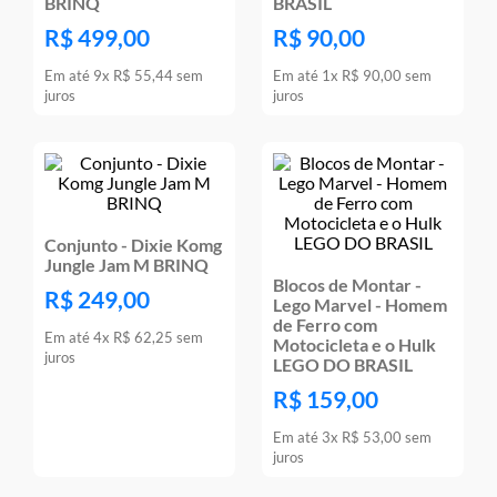
BRINQ
BRASIL
R$
499
,
00
R$
90
,
00
Em até
9
x
R$
55
,
44
sem
Em até
1
x
R$
90
,
00
sem
juros
juros
Conjunto - Dixie Komg
Jungle Jam M BRINQ
Blocos de Montar -
R$
249
,
00
Lego Marvel - Homem
de Ferro com
Em até
4
x
R$
62
,
25
sem
Motocicleta e o Hulk
juros
LEGO DO BRASIL
R$
159
,
00
Em até
3
x
R$
53
,
00
sem
juros