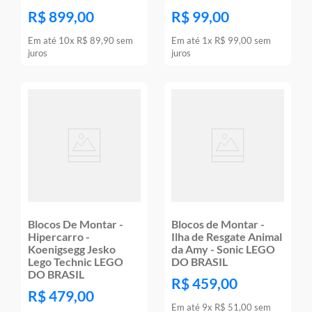
R$
899
,
00
R$
99
,
00
Em até
10
x
R$
89
,
90
sem
Em até
1
x
R$
99
,
00
sem
juros
juros
Blocos De Montar -
Blocos de Montar -
Hipercarro -
Ilha de Resgate Animal
Koenigsegg Jesko
da Amy - Sonic LEGO
Lego Technic LEGO
DO BRASIL
DO BRASIL
R$
459
,
00
R$
479
,
00
Em até
9
x
R$
51
,
00
sem