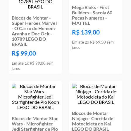
Mega Bloks - First
Builders - Sacola 60
Blocos de Montar -
Pecas Numeros -
Super Heroes Marvel
MATTEL
- O Carro do Homem-
R$
139
,
00
Aranha e Doc Ock -
10789 LEGO DO
Em até
2
x
R$
69
,
50
sem
BRASIL
juros
R$
99
,
00
Em até
1
x
R$
99
,
00
sem
juros
Blocos de Montar
Blocos de Montar Star
Ninjago - Corrida de
Wars - Microfighter
Motocicleta do Kai
Jedi Starfighter de Plo
LEGO DO BRASIL