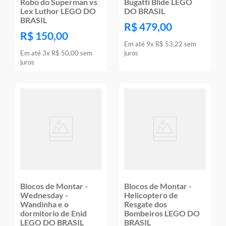
Robo do Superman vs
Bugatti Blide LEGO
Lex Luthor LEGO DO
DO BRASIL
BRASIL
R$
479
,
00
R$
150
,
00
Em até
9
x
R$
53
,
22
sem
Em até
3
x
R$
50
,
00
sem
juros
juros
Blocos de Montar -
Blocos de Montar -
Wednesday -
Helicoptero de
Wandinha e o
Resgate dos
dormitorio de Enid
Bombeiros LEGO DO
LEGO DO BRASIL
BRASIL