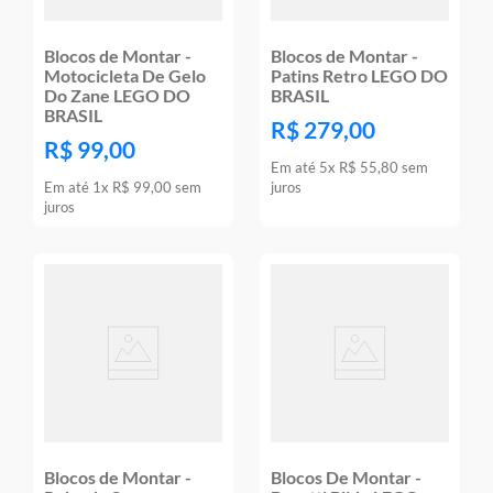
Blocos de Montar -
Blocos de Montar -
Motocicleta De Gelo
Patins Retro LEGO DO
Do Zane LEGO DO
BRASIL
BRASIL
R$
279
,
00
R$
99
,
00
Em até
5
x
R$
55
,
80
sem
Em até
1
x
R$
99
,
00
sem
juros
juros
Blocos de Montar -
Blocos De Montar -