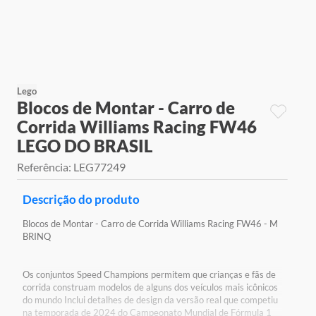
9
º
jogos
10
º
rainbow high
Lego
Blocos de Montar - Carro de
Corrida Williams Racing FW46
LEGO DO BRASIL
Referência
:
LEG77249
Descrição do produto
Blocos de Montar - Carro de Corrida Williams Racing FW46 - M
BRINQ
Os conjuntos Speed Champions permitem que crianças e fãs de
corrida construam modelos de alguns dos veículos mais icônicos
do mundo Inclui detalhes de design da versão real que competiu
na temporada de 2024 do Campeonato Mundial de Fórmula 1