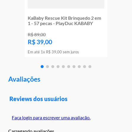
KaBaby Rescue Kit Brinquedo 2 em
1 - 57 pecas - PlayDuc KABABY
R$
89
,
00
R$
39
,
00
Em até
1
x
R$
39
,
00
sem juros
Avaliações
Reviews dos usuários
Faça login para escrever uma avaliação.
Carregando avaliações…