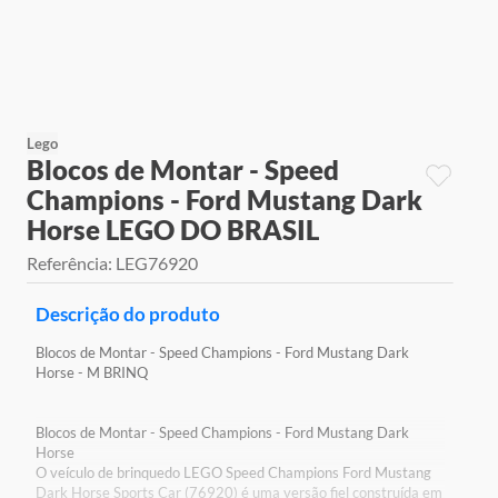
9
º
jogos
10
º
rainbow high
Lego
Blocos de Montar - Speed
Champions - Ford Mustang Dark
Horse LEGO DO BRASIL
Referência
:
LEG76920
Descrição do produto
Blocos de Montar - Speed Champions - Ford Mustang Dark
Horse - M BRINQ
Blocos de Montar - Speed Champions - Ford Mustang Dark
Horse
O veículo de brinquedo LEGO Speed Champions Ford Mustang
Dark Horse Sports Car (76920) é uma versão fiel construída em