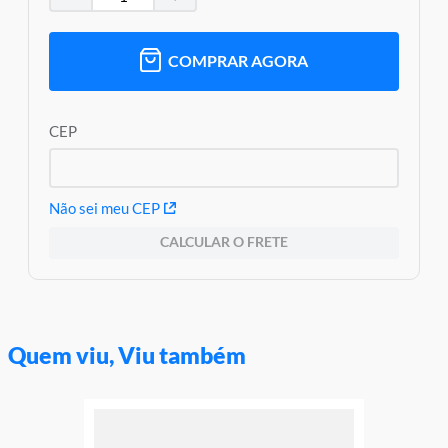
Modelo: Speed Champions
Idade Indicada: 9+
Código de Barras: 0673419389075
COMPRAR AGORA
Dimensões Aproximada Montado ( AxCxL): 4cm x 15cm x 7cm
Aviso: As cores podem variar entre as imagens mostradas acima
e o produto Imagens meramente ilustrativas
CEP
Garantia:
3 Meses Contra Defeito de Fabricação
Não sei meu CEP
CALCULAR O FRETE
Quem viu, Viu também