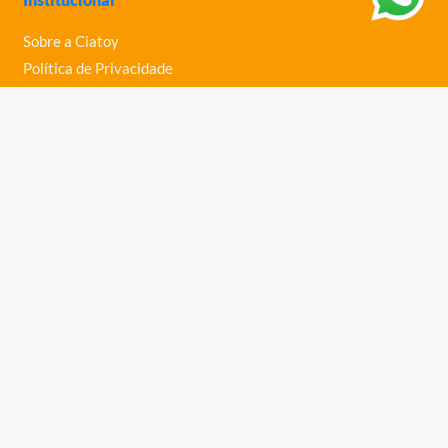
Sobre a Ciatoy
Política de Privacidade
Trabalhe Conosco
Nossas Lojas
Ajuda
Política de Trocas e Devoluções
Política de Entrega
Fale Conosco
Central de Ajuda
Telefone: (61) 3363-0030
Ciatoy Brinquedos Ltda
, inscrita no CNPJ: 04.676.768/0004-83.
Endereço: Scia Quadra 8 Conjunto 8 Lote 5, Zona Industrial Guará -
Brasília-DF CEP: 71250-710