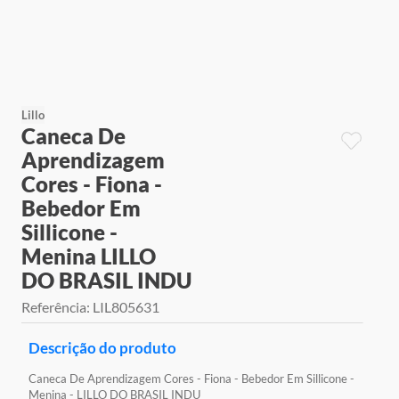
9
º
jogos
10
º
rainbow high
Lillo
Caneca De
Aprendizagem
Cores - Fiona -
Bebedor Em
Sillicone -
Menina LILLO
DO BRASIL INDU
Referência
:
LIL805631
Descrição do produto
Caneca De Aprendizagem Cores - Fiona - Bebedor Em Sillicone -
Menina - LILLO DO BRASIL INDU