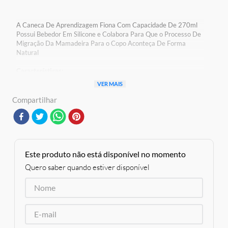
A Caneca De Aprendizagem Fiona Com Capacidade De 270ml
Possui Bebedor Em Silicone e Colabora Para Que o Processo De
Migração Da Mamadeira Para o Copo Aconteça De Forma
Natural
Características:
Conteúdo da Embalagem: 1 Caneca 270ml
VER MAIS
Composição / Material:Polipropileno, Silicone
Rfe:805631
Compartilhar
Marca:LIlo
Modelo: Fiona
Idade Indicada: 12 meses +
Código de barras:78960332322814
Altura aproximada: 15 cm
Aviso: As cores podem variar entre as imagens mostradas acima
Este produto não está disponível no momento
e o produto Imagens meramente ilustrativas
Quero saber quando estiver disponível
Garantia:
3 Meses Contra Defeito de Fabricação