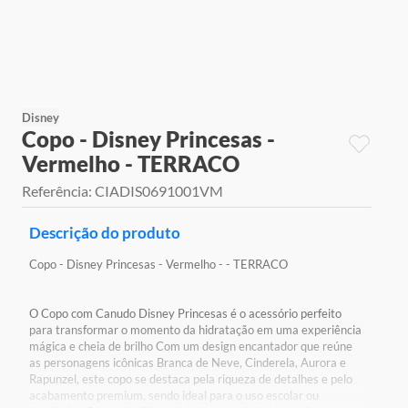
9
º
jogos
10
º
rainbow high
Disney
Copo - Disney Princesas -
Vermelho - TERRACO
Referência
:
CIADIS0691001VM
Descrição do produto
Copo - Disney Princesas - Vermelho - - TERRACO
O Copo com Canudo Disney Princesas é o acessório perfeito
para transformar o momento da hidratação em uma experiência
mágica e cheia de brilho Com um design encantador que reúne
as personagens icônicas Branca de Neve, Cinderela, Aurora e
Rapunzel, este copo se destaca pela riqueza de detalhes e pelo
acabamento premium, sendo ideal para o uso escolar ou