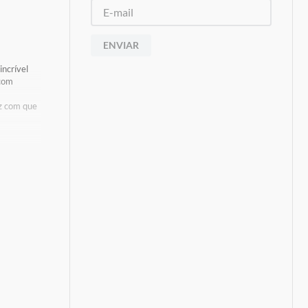
ENVIAR
ncrível
 com
z com que
s De