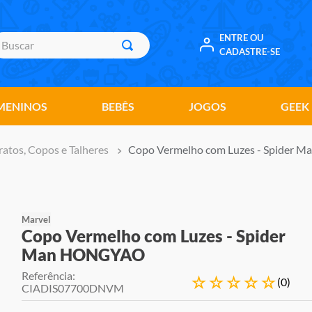
uscar
ENTRE OU
CADASTRE-SE
MENINOS
BEBÊS
JOGOS
GEEK
ratos, Copos e Talheres
Copo Vermelho com Luzes - Spider
Marvel
Copo Vermelho com Luzes - Spider
Man HONGYAO
Referência
:
☆
☆
☆
☆
☆
(
0
)
CIADIS07700DNVM