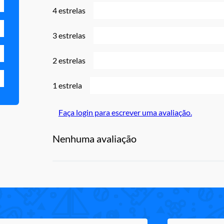
4 estrelas
3 estrelas
2 estrelas
1 estrela
Faça login para escrever uma avaliação.
Nenhuma avaliação