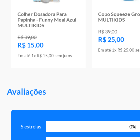
Colher Dosadora Para
Copo Squeeze Gro
Papinha - Funny Meal Azul
MULTIKIDS
MULTIKIDS
R$
39
,
00
R$
39
,
00
R$
25
,
00
R$
15
,
00
Em até
1
x
R$
25
,
00
se
Em até
1
x
R$
15
,
00
sem juros
Avaliações
5 estrelas
0%