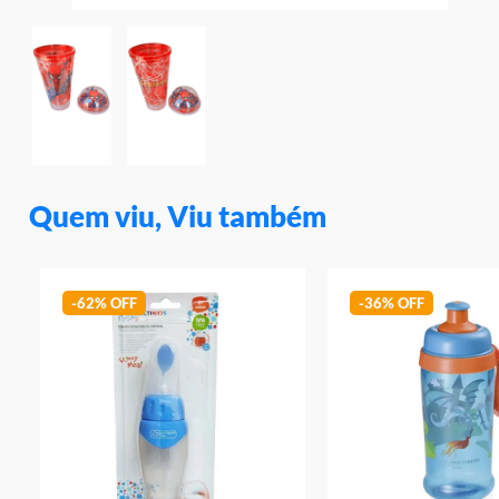
Quem viu, Viu também
-
62%
-
36%