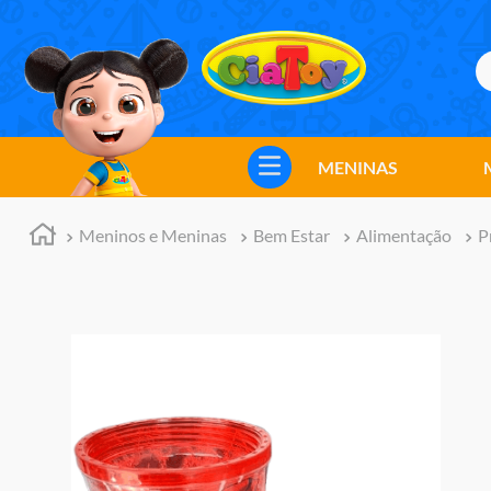
B
TERMOS MAIS BUSCADOS
1
º
meninos
MENINAS
2
º
marvel legends
3
º
barbie
Meninos e Meninas
Bem Estar
Alimentação
P
4
º
master of the universe
5
º
bebes
6
º
hot wheels
7
º
boneca
8
º
pokemon
9
º
jogos