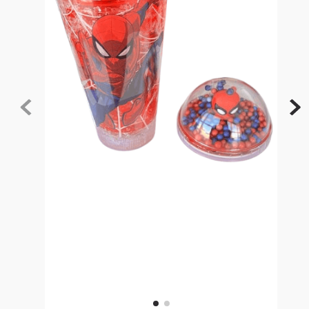
10
º
rainbow high