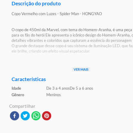
Descrição do produto
Copo Vermelho com Luzes - Spider Man - HONGYAO
O copo de 450ml da Marvel, com tema do Homem-Aranha, é uma peça i
para os fãs do herói Ele apresenta o icônico design do Homem-Aranha,
detalhes vibrantes e coloridos que capturam a essência do personagem
O grande destaque desse copo é seu sistema de iluminação LED, que fa
ele brilhe, criando um efeito visual espetacular
Detalhes:
VER MAIS
Certificação: Certificado Pelos Órgãos Autorizados - OCP`S(Organismo
Certificação De Produtos)
Características
Idade
De 3 a 4 anos
De 5 a 6 anos
Características:
Gênero
Meninos
Conteúdo da Embalagem: 1 Copo
Material/Composição: Plástico e PVC
Compartilhar
Ref: DIS077
Marca: BBR
Modelo: Marvel
Idade Indicada: 4+
Peso Aproximado:0,400kg