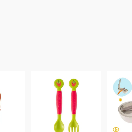
Código de Barras: 6971912065064
Aviso: As cores podem variar entre as imagens mostradas acima e o pr
Imagens meramente ilustrativas
Garantia:
3 Meses Contra Defeito de Fabricação