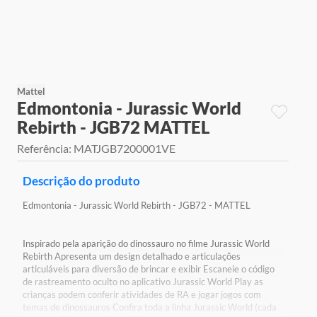
9
º
jogos
10
º
rainbow high
Mattel
Edmontonia - Jurassic World
Rebirth - JGB72 MATTEL
Referência
:
MATJGB7200001VE
Descrição do produto
Edmontonia - Jurassic World Rebirth - JGB72 - MATTEL
Inspirado pela aparição do dinossauro no filme Jurassic World
Rebirth Apresenta um design detalhado e articulações
articuláveis para diversão de brincar e exibir Escaneie o código
de rastreamento oculto no aplicativo Jurassic World Play as
crianças podem conferir atividades de RA e jogar jogos com
temas de dinossauros Confira toda a linha Jurassic World (cada