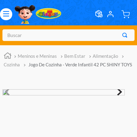
Buscar
TERMOS MAIS BUSCADOS
Meninos e Meninas
Bem Estar
Alimentação
1
º
meninos
Cozinha
Jogo De Cozinha - Verde Infantil 42 PC SHINY TOYS
2
º
marvel legends
3
º
barbie
4
º
master of the universe
5
º
hot wheels
6
º
bebes
7
º
boneca
8
º
pokemon